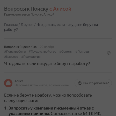
Вопросы к Поиску 
с Алисой
Примеры ответов Поиска с Алисой
Главная
/
Другое
/
Что делать, если никуда не берут на
работу?
Вопрос из Яндекс Кью
22 ноября
#Поискработы
#Трудоустройство
#Советы
#Помощь
#Карьера
#Психология
Что делать, если никуда не берут на работу?
Алиса
Как это работает?
На основе источников, возможны неточности
Если не берут на работу, можно попробовать
следующие шаги:
Запросить у компании письменный отказ с
указанием причины
.
Согласно статье 64 ТК РФ,