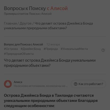
Вопросы к Поиску 
с Алисой
Примеры ответов Поиска с Алисой
Главная
/
Другое
/
Что делает острова Джеймса Бонда
уникальными природными объектами?
Вопрос для Поиска с Алисой
12 января
#Острова
#ДжеймсБонд
#Природа
#УникальныеМеста
#ПриродныеОбъекты
Что делает острова Джеймса Бонда уникальными
природными объектами?
Алиса
Как это работает?
На основе источников, возможны неточности
Острова Джеймса Бонда в Таиланде считаются
уникальными природными объектами благодаря
следующим особенностям
: