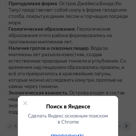
Причудливая форма
.
Остров Джеймса Бонда (Ко
Тапу) представляет собой скалу в форме гвоздя или
столба, покрытую диким лесом и торчащую посреди
моря.
Геологические образования
.
Геологические
образования этого района формировались на
протяжении миллионов лет.
Наличие гротов и сквозных пещер
.
Вода за
миллионы лет разъела известняк, создав
естественные природные тоннели и углубления.
Со
временем над пещерами образовались провалы, и
всё это превратилось в красивейшие лагуны,
которые можно исследовать изнутри, проплыв на
каяках через тоннели.
Экологическая важность
.
Острова входят в состав
национального парка, что подчёркивает
экологическую важность района и его роль в
Поиск в Яндексе
поддержании биоразнообразия.
Сделать Яндекс основным поиском
в Сhrome
0
phuket-cheap-tour.ru
www.sputnik8.com