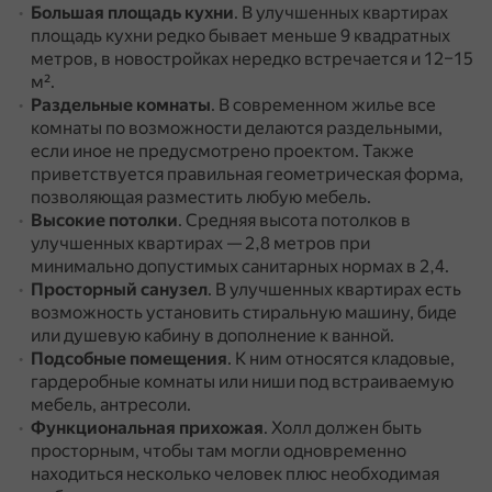
Большая площадь кухни
.
В улучшенных квартирах
площадь кухни редко бывает меньше 9 квадратных
метров, в новостройках нередко встречается и 12–15
м².
Раздельные комнаты
.
В современном жилье все
комнаты по возможности делаются раздельными,
если иное не предусмотрено проектом.
Также
приветствуется правильная геометрическая форма,
позволяющая разместить любую мебель.
Высокие потолки
.
Средняя высота потолков в
улучшенных квартирах — 2,8 метров при
минимально допустимых санитарных нормах в 2,4.
Просторный санузел
.
В улучшенных квартирах есть
возможность установить стиральную машину, биде
или душевую кабину в дополнение к ванной.
Подсобные помещения
.
К ним относятся кладовые,
гардеробные комнаты или ниши под встраиваемую
мебель, антресоли.
Функциональная прихожая
.
Холл должен быть
просторным, чтобы там могли одновременно
находиться несколько человек плюс необходимая