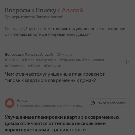
Вопросы к Поиску 
с Алисой
Примеры ответов Поиска с Алисой
Главная
/
Другое
/
Чем отличаются улучшенные планировки
от типовых квартир в современных домах?
Вопрос для Поиска с Алисой
20 марта
#Жильё
#ТиповыеКвартиры
#УлучшенныеПланировки
#СовременныеДома
#Отличия
Чем отличаются улучшенные планировки от
типовых квартир в современных домах?
Алиса
Как это работает?
На основе источников, возможны неточности
Улучшенные планировки квартир в современных
домах отличаются от типовых несколькими
характеристиками
, среди которых: