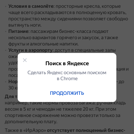
Условия в самолёте
: просторные кресла, которые
чаще всего раскладываются в полноценную кровать,
пространство между сидениями позволяет свободно
вытянуть ноги.
Питание
: пассажирам бизнес-класса подают
несколько вариантов горячего и закусок, а также
фрукты и алкогольные напитки.
Услуги в аэропорту
: доступ в специальные залы
ожидания с бесплатным питанием, напитками и
удобными рабочими зонами, ускоренное
Поиск в Яндексе
прохождение досмотра, приоритетная регистрация и
Сделать Яндекс основным поиском
посадка.
в Сhrome
Нормы провоза багажа
: для бизнес-класса (С) — до
30 кг, для бизнес-класса (D) — два места до 30 кг.
ПРОДОЛЖИТЬ
Для тарифов экономкласса
предусмотрены,
например, такие нормы провоза багажа: ручная кладь
весом в 5 кг и чемодан не тяжелее 20 кг.
При этом
спортивное снаряжение можно провезти только за
дополнительную плату.
Также в «ИрАэро»
отсутствует полноценный бизнес-