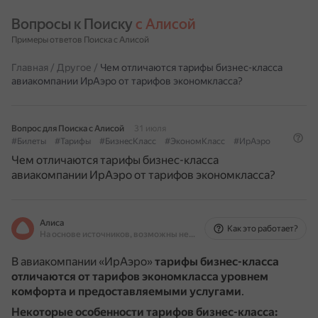
Вопросы к Поиску 
с Алисой
Примеры ответов Поиска с Алисой
Главная
/
Другое
/
Чем отличаются тарифы бизнес-класса
авиакомпании ИрАэро от тарифов экономкласса?
Вопрос для Поиска с Алисой
31 июля
#Билеты
#Тарифы
#БизнесКласс
#ЭкономКласс
#ИрАэро
Чем отличаются тарифы бизнес-класса
авиакомпании ИрАэро от тарифов экономкласса?
Алиса
Как это работает?
На основе источников, возможны неточности
В авиакомпании «ИрАэро»
тарифы бизнес-класса
отличаются от тарифов экономкласса уровнем
комфорта и предоставляемыми услугами
.
Некоторые особенности тарифов бизнес-класса: