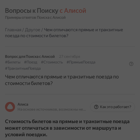
Вопросы к Поиску 
с Алисой
Примеры ответов Поиска с Алисой
Главная
/
Другое
/
Чем отличаются прямые и транзитные
поезда по стоимости билетов?
Вопрос для Поиска с Алисой
27 сентября
#Билеты
#Поезд
#Стоимость
#ПрямыеПоезда
#ТранзитныеПоезда
Чем отличаются прямые и транзитные поезда по
стоимости билетов?
Алиса
Как это работает?
На основе источников, возможны неточности
Стоимость билетов на прямые и транзитные поезда
может отличаться в зависимости от маршрута и
условий поездки.