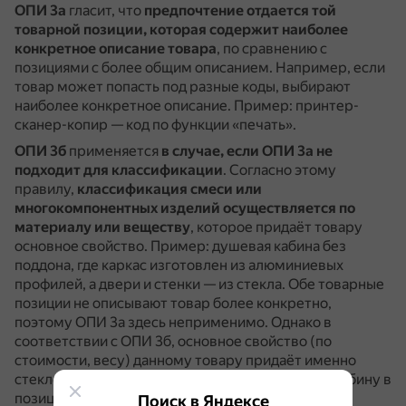
ОПИ 3а
гласит, что
предпочтение отдается той
товарной позиции, которая содержит наиболее
конкретное описание товара
, по сравнению с
позициями с более общим описанием.
Например, если
товар может попасть под разные коды, выбирают
наиболее конкретное описание.
Пример: принтер-
сканер-копир — код по функции «печать».
ОПИ 3б
применяется
в случае, если ОПИ 3а не
подходит для классификации
.
Согласно этому
правилу,
классификация смеси или
многокомпонентных изделий осуществляется по
материалу или веществу
, которое придаёт товару
основное свойство.
Пример: душевая кабина без
поддона, где каркас изготовлен из алюминиевых
профилей, а двери и стенки — из стекла.
Обе товарные
позиции не описывают товар более конкретно,
поэтому ОПИ 3а здесь неприменимо.
Однако в
соответствии с ОПИ 3б, основное свойство (по
стоимости, весу) данному товару придаёт именно
стекло, что позволяет отнести такую душевую кабину в
позицию 7020.
Поиск в Яндексе