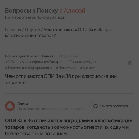
Вопросы к Поиску 
с Алисой
Примеры ответов Поиска с Алисой
Главная
/
Другое
/
Чем отличаются ОПИ 3а и 3б при
классификации товаров?
Вопрос для Поиска с Алисой
22 декабря
#ОПИ
#КлассификацияТоваров
#ТоварныеКоды
#ТаможенноеОформление
#Логистика
#Бизнес
Чем отличаются ОПИ 3а и 3б при классификации
товаров?
Алиса
Как это работает?
На основе источников, возможны неточности
ОПИ 3а и 3б отличаются подходами к классификации
товаров
, когда есть возможность отнести их к двум и
более товарным позициям.