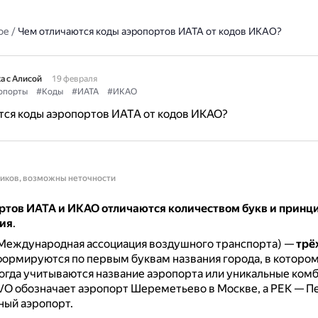
ое
/
Чем отличаются коды аэропортов ИАТА от кодов ИКАО?
а с Алисой
19 февраля
опорты
#Коды
#ИАТА
#ИКАО
тся коды аэропортов ИАТА от кодов ИКАО?
ников, возможны неточности
ртов ИАТА и ИКАО отличаются количеством букв и принц
ия
.
Международная ассоциация воздушного транспорта) —
трё
ормируются по первым буквам названия города, в котором
огда учитываются название аэропорта или уникальные комб
O обозначает аэропорт Шереметьево в Москве, а PEK — П
ый аэропорт.