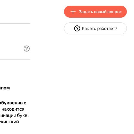
Задать новый вопрос
Как это работает?
ипом
хбуквенные
.
 находится
инации букв.
екинский