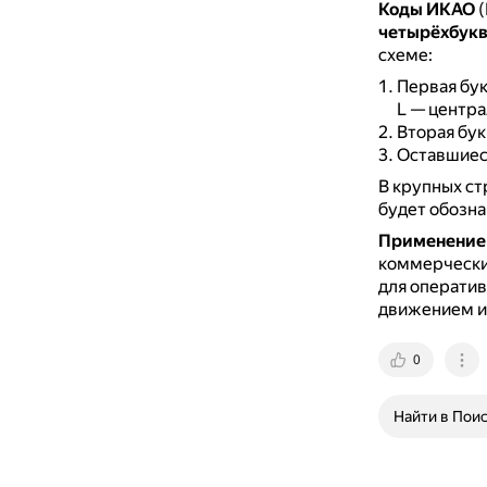
Коды ИКАО
(
четырёхбук
схеме:
Первая бук
L — центра
Вторая бук
Оставшиеся
В крупных ст
будет обозна
Применение 
коммерческих
для оператив
движением и
0
Найти в Пои