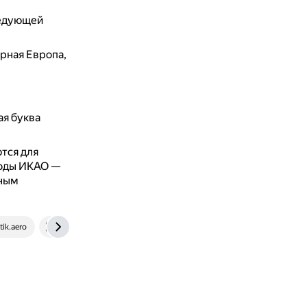
ледующей
рная Европа,
ая буква
тся для
коды ИКАО —
шным
ik.aero
www.techinsider.ru
news.rambler.ru
travelbelka.ru