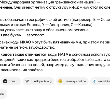
Международная организация гражданской авиации) —
венные
.
Они имеют чёткую структуру и формируются по с
ва обозначает географический регион (например, E — Севе
льная и южная Европа, Y — Австралия, C — Канада).
ва указывает на страну в обозначенном регионе.
 две буквы — аэропорт.
ранах коды ИКАО могут быть
пятизначными
, при этом перв
чать не регион, а государство.
кодов также отличается
: коды ИАТА в основном использую
 целей, таких как продажа билетов и обработка багажа, а 
ных и безопасных целей, например для управления возду
 планирования полётов.
dzen.ru
ru.wikipedia.org
uzairways.online
www.bilet
ске