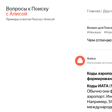
Вопросы к Поиску 
Главная
/
Друг
с Алисой
Примеры ответов Поиска с Алисой
Вопрос для Поиск
#Авиация
#Аэр
Чем отличаю
Алиса
На основе источ
Коды аэропо
формирован
Коды ИАТА
(
Обычно они ф
аэропорт.
Ин
Например, SV
международн