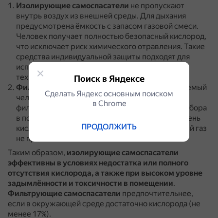
Изолирующие самоспасатели
не пропускают
внутрь воздух из внешней среды.
Для дыхания
предусмотрена ёмкость с запасом газовой смеси.
Человек получает полностью безопасный кислород,
что исключает риск химического отравления.
Такие
средства индивидуальной защиты подходят для
использования не только при пожарах, но и при
техногенных авариях.
Поиск в Яндексе
Фильтрующие самоспасатели
очищают вдыхаемый
Сделать Яндекс основным поиском
человеком воздух с помощью одноразового
в Сhrome
фильтра.
Выдыхаемый воздух выводится из прибора
в помещение.
Обычно используется, если уровень
ПРОДОЛЖИТЬ
кислорода не опускается ниже 17%, а углекислый газ
не превышает 1%.
Таким образом,
изолирующие самоспасатели
эффективны в условиях недостатка или полного
отсутствия кислорода, а также при высоком уровне
задымлённости и токсичности в помещении
.
Фильтрующие самоспасатели
предпочтительнее,
если в окружающей среде достаточно кислорода (не
менее 17%).