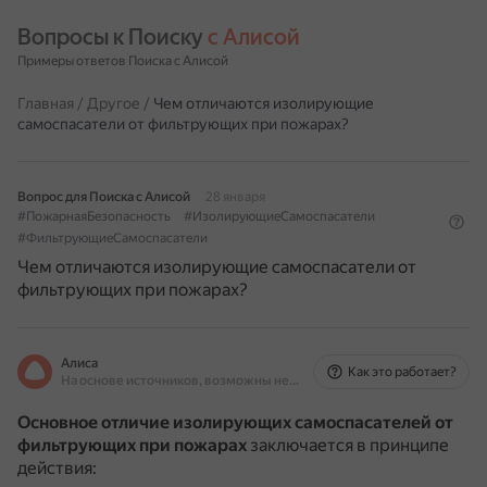
Вопросы к Поиску 
с Алисой
Примеры ответов Поиска с Алисой
Главная
/
Другое
/
Чем отличаются изолирующие
самоспасатели от фильтрующих при пожарах?
Вопрос для Поиска с Алисой
28 января
#ПожарнаяБезопасность
#ИзолирующиеСамоспасатели
#ФильтрующиеСамоспасатели
Чем отличаются изолирующие самоспасатели от
фильтрующих при пожарах?
Алиса
Как это работает?
На основе источников, возможны неточности
Основное отличие изолирующих самоспасателей от
фильтрующих при пожарах
заключается в принципе
действия: