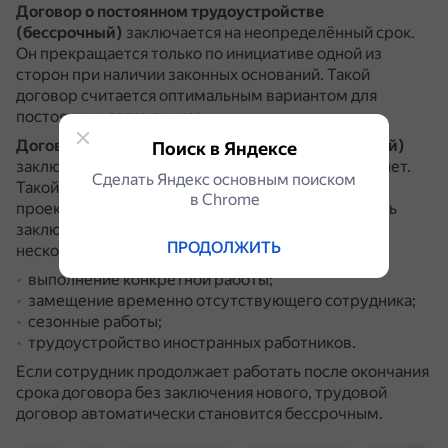
Договор о постоянном трудоустройстве
(бессрочный)
заключается на неопределённый срок.
Он прекращается только по инициативе одной из
сторон при наличии законных оснований.
Такой
договор считается оптимальным вариантом для
постоянных сотрудников.
Договор о временном трудоустройстве (срочный)
Поиск в Яндексе
заключается на определённый срок, обычно до 5 лет.
Сделать Яндекс основным поиском
Такой договор используют для временных или
в Сhrome
проектных работ.
Срочный договор не может быть
заключён на срок менее 1 года, за исключением
ПРОДОЛЖИТЬ
нескольких случаев:
выполнение конкретной работы;
замещение временно отсутствующего сотрудника;
сезонные работы;
трудоустройство иностранных работников.
Если сотрудник продолжает работать после окончания
срока договора без заключения нового, трудовой
договор автоматически становится бессрочным.