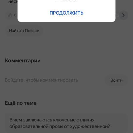
несколько этажей.
ПРОДОЛЖИТЬ
0
44srub.ru
dzen.ru
otvet.mail.ru
Найти в Поиске
Комментарии
Войдите, чтобы комментировать
Войти
Ещё по теме
В чем заключаются ключевые отличия
образовательной прозы от художественной?