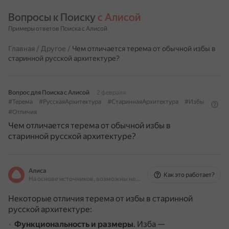
Вопросы к Поиску 
с Алисой
Примеры ответов Поиска с Алисой
Главная
/
Другое
/
Чем отличается терема от обычной избы в
старинной русской архитектуре?
Вопрос для Поиска с Алисой
2 февраля
#Терема
#РусскаяАрхитектура
#СтариннаяАрхитектура
#Избы
#Отличия
Чем отличается терема от обычной избы в
старинной русской архитектуре?
Алиса
Как это работает?
На основе источников, возможны неточности
Некоторые отличия терема от избы в старинной
русской архитектуре:
Функциональность и размеры
.
Изба —