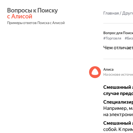
Вопросы к Поиску 
Главная
/
Друг
с Алисой
Примеры ответов Поиска с Алисой
Вопрос для Поиск
#Торговля
#Биз
Чем отличае
Алиса
На основе источ
Смешанный а
случае предс
Специализи
Например, ма
на электрони
Смешанный 
собой.
К при