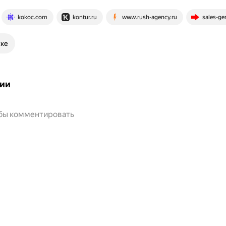
kokoc.com
kontur.ru
www.rush-agency.ru
sales-gen
ске
ии
обы комментировать