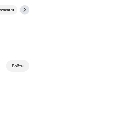
erator.ru
neiros.ru
Войти