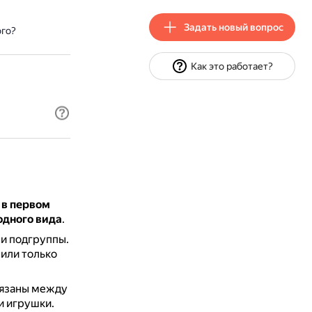
Задать новый вопрос
ого?
Как это работает?
 в первом
одного вида
.
ли подгруппы.
или только
вязаны между
и игрушки.