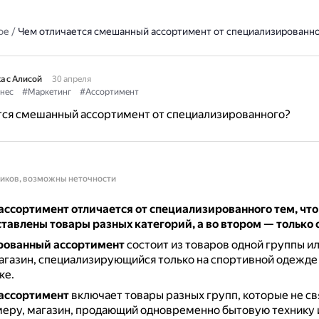
ое
/
Чем отличается смешанный ассортимент от специализированн
а с Алисой
30 апреля
нес
#Маркетинг
#Ассортимент
тся смешанный ассортимент от специализированного?
ников, возможны неточности
ссортимент отличается от специализированного тем, что
тавлены товары разных категорий, а во втором — только 
рованный ассортимент
состоит из товаров одной группы и
газин, специализирующийся только на спортивной одежде 
ке.
ассортимент
включает товары разных групп, которые не с
меру, магазин, продающий одновременно бытовую технику 