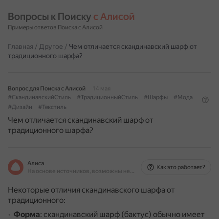
Вопросы к Поиску 
с Алисой
Примеры ответов Поиска с Алисой
Главная
/
Другое
/
Чем отличается скандинавский шарф от
традиционного шарфа?
Вопрос для Поиска с Алисой
14 мая
#СкандинавскийСтиль
#ТрадиционныйСтиль
#Шарфы
#Мода
#Дизайн
#Текстиль
Чем отличается скандинавский шарф от
традиционного шарфа?
Алиса
Как это работает?
На основе источников, возможны неточности
Некоторые отличия скандинавского шарфа от
традиционного:
Форма
: скандинавский шарф (бактус) обычно имеет