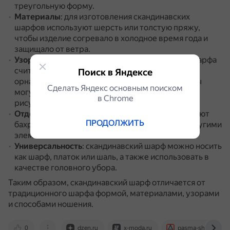
треугольную форму.
Материалы
: для изготовления скандинавских
шарфов используют шерсть или толстую пряжу,
чтобы изделие согревало в холодное время года и
защищало от ветра.
Узоры
: классическим узором скандинавского шарфа
считаются геометрические и растительные
Поиск в Яндексе
орнаменты.
Однако возможны варианты: шарфы
Сделать Яндекс основным поиском
могут украшаться индейскими и арабскими
в Сhrome
рисунками, акварелью и другими узорами.
Отделка
: скандинавские шарфы часто декорируют
ПРОДОЛЖИТЬ
бахромой, помпонами, кисточками, каймой и другими
элементами.
Универсальность
: скандинавский шарф можно носить
как шарф, платок или шаль, а также использовать в
качестве головного убора.
Таким образом, скандинавский шарф отличается от
традиционного шарфа формой, материалами, узорами
и способами ношения.
0
dzen.ru
x-moda.ru
pasma-shop.ru