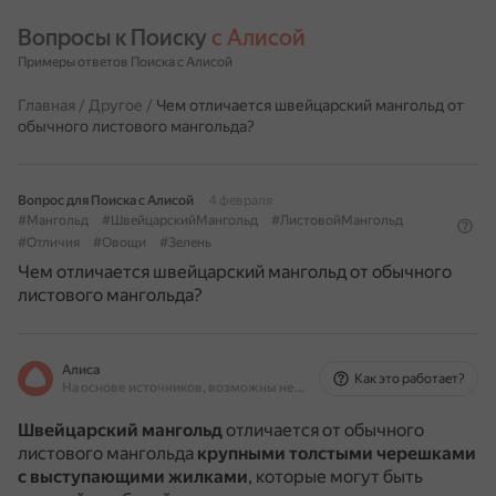
Вопросы к Поиску 
с Алисой
Примеры ответов Поиска с Алисой
Главная
/
Другое
/
Чем отличается швейцарский мангольд от
обычного листового мангольда?
Вопрос для Поиска с Алисой
4 февраля
#Мангольд
#ШвейцарскийМангольд
#ЛистовойМангольд
#Отличия
#Овощи
#Зелень
Чем отличается швейцарский мангольд от обычного
листового мангольда?
Алиса
Как это работает?
На основе источников, возможны неточности
Швейцарский мангольд
отличается от обычного
листового мангольда
крупными толстыми черешками
с выступающими жилками
, которые могут быть