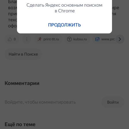
Благодаря качеству использованной бумаги
Сделать Яндекс основным поиском
возможно использовать элегантные шрифты, шире
в Сhrome
применять подложки и фоновые изображения для
текста, а также использовать цвет как элемент
ПРОДОЛЖИТЬ
оформления.
0
print-tlt.ru
kubsu.ru
www.profguide.io
Найти в Поиске
Комментарии
Войдите, чтобы комментировать
Войти
Ещё по теме