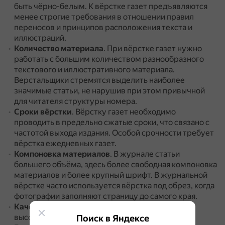
быть чёрно-белым.
К вёрстке газет предъявляются
менее строгие требования в отношении правил
переносов и принципов расположения текста и
иллюстраций.
Количество материала
.
При вёрстке газет нужно
работать с большим количеством разнообразного
текстового и иллюстративного материала.
Верстальщики стремятся выделить наиболее
значимые статьи, не нарушив при этом привычной
для читателя структуры номера.
Сроки вёрстки
.
Вёрстку газет необходимо
проводить в предельно сжатые сроки, что связано с
частотой выхода издания.
Особой срочности требует
вёрстка ежедневных газет.
Компоновка материалов
.
В журнале статьи
большего объёма, здесь более свободная компоновка
материалов и более крупный шрифт.
В журнальной
вёрстке часто используется вёрстка под обрез, когда
фотографии заполняют страницу до самого края.
Качество полиграфии
.
Журналы имеют более
высокое качество полиграфии, нежели газеты.
Поиск в Яндексе