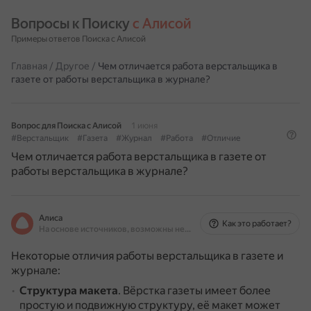
Вопросы к Поиску 
с Алисой
Примеры ответов Поиска с Алисой
Главная
/
Другое
/
Чем отличается работа верстальщика в
газете от работы верстальщика в журнале?
Вопрос для Поиска с Алисой
1 июня
#Верстальщик
#Газета
#Журнал
#Работа
#Отличие
Чем отличается работа верстальщика в газете от
работы верстальщика в журнале?
Алиса
Как это работает?
На основе источников, возможны неточности
Некоторые отличия работы верстальщика в газете и
журнале:
Структура макета
.
Вёрстка газеты имеет более
простую и подвижную структуру, её макет может