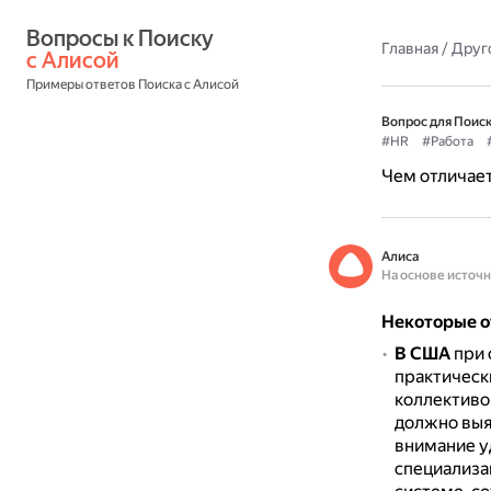
Вопросы к Поиску 
Главная
/
Друг
с Алисой
Примеры ответов Поиска с Алисой
Вопрос для Поиск
#HR
#Работа
Чем отличает
Алиса
На основе источ
Некоторые о
В США
при 
практическ
коллективо
должно выя
внимание у
специализа