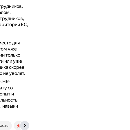
трудников,
алом,
отрудников,
ерритории ЕС,
а
место для
отом уже
ии только
ти или уже
ика скорее
 не уволят.
ь HR-
ату со
опыт и
яльность
, навыки
es.ru
hr-best.su