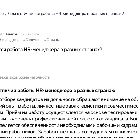
ое
/
Чем отличается работа HR-менеджера в разных странах?
а с Алисой
23 января
#Менеджер
#Отличия
#Страны
ся работа HR-менеджера в разных странах?
ников, возможны неточности
тличия работы HR-менеджера в разных странах:
отборе кандидатов на должность обращают внимание на об
ий опыт работы, личностные характеристики и совместимос
м.
Приём на работу осуществляется на основе тестировани
вить уровень профессиональной подготовки кандидата.
Бо
деляется обеспеченности необходимыми рабочими кадрам
ции работников.
Заработные платы сотрудникам начисляютс