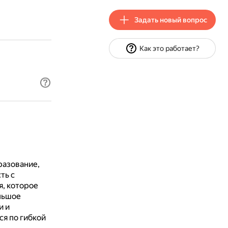
Задать новый вопрос
Как это работает?
разование,
ть с
я, которое
льшое
и и
я по гибкой