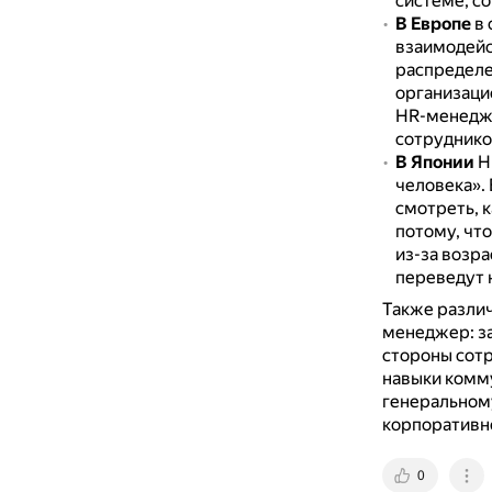
системе, с
В Европе
в 
взаимодейс
распределен
организац
HR-менедже
сотрудников
В Японии
HR
человека».
смотреть, 
потому, чт
из-за возра
переведут н
Также различ
менеджер: за
стороны сотр
навыки комму
генеральному
корпоративно
0