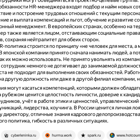
отрудники могут объединяться в проектно-целевые группы.
обязанности HR-менеджера входят подбор и найм новых со
твие и построение трудовых отношений с текущим персон
ие и выплата компенсаций и льгот, обучение и развитие с
ионный менеджмент.
В европейских странах, особенно на т
р также является лицом, отстаивающим социальные прав
, сохраняя нейтралитет для обеих сторон.
-политика строится по принципу «не человек для места, а 
В японской компании принято сначала нанимать людей, а п
как их можно использовать.
Не принято увольнять из компан
о сотрудник немного не дотягивает до занимаемой должнос
ста не подходит для выполнения своих обязанностей.
Работн
а другую должность или даже в другой филиал компании, но
ия могут касаться компетенций, которыми должен обладат
 рубежом ценится целостность личности, доверие к кандид
удников, учёт в работе этики и ценностей, управленческий 
никаций, лидерства, коучинга.
В России ценится личная ло
 директору, отличные знания кадрового делопроизводства
го политика, гибкость в различных ситуациях.
cyberleninka.ru
hurma.work
spark.ru
www.hotcours