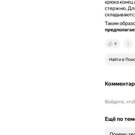
крюка конец 
стержню.
Для
складываются
Таким образ
предполагае
0
Найти в Пои
Комментар
Войдите, чт
Ещё по тем
Почему хво