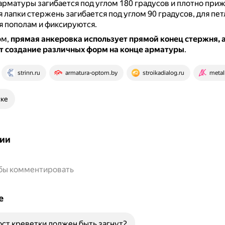
арматуры загибается под углом 180 градусов и плотно при
 лапки стержень загибается под углом 90 градусов, для пет
 пополам и фиксируются.
ом,
прямая анкеровка использует прямой конец стержня, а
т создание различных форм на конце арматуры
.
strinn.ru
armatura-optom.by
stroikadialog.ru
metal
ске
ии
обы комментировать
е
ст креветки должен быть загнут?