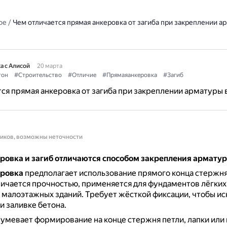
ое
/
Чем отличается прямая анкеровка от загиба при закреплении а
а с Алисой
20 марта
тон
#Строительство
#Отличие
#Прямаяанкеровка
#Загиб
ся прямая анкеровка от загиба при закреплении арматуры 
ников, возможны неточности
ровка и загиб отличаются способом закрепления арматур
ровка
предполагает использование прямого конца стержн
личается прочностью, применяется для фундаментов лёгких
 малоэтажных зданий.
Требует жёсткой фиксации, чтобы и
 заливке бетона.
умевает формирование на конце стержня петли, лапки или