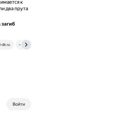
жимается к
ли два прута
 загиб
l-dk.ru
forum.dwg.ru
Войти