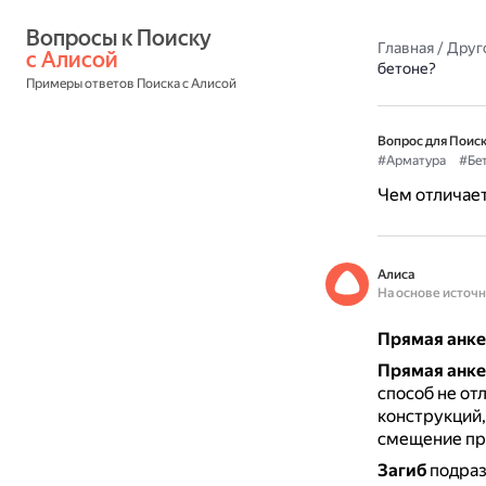
Вопросы к Поиску 
Главная
/
Друг
с Алисой
бетоне?
Примеры ответов Поиска с Алисой
Вопрос для Поиск
#Арматура
#Бе
Чем отличает
Алиса
На основе источ
Прямая анке
Прямая анке
способ не от
конструкций,
смещение при
Загиб
подраз