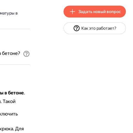
Задать новый вопрос
рматуры в
Как это работает?
в бетоне?
ы в бетоне
.
я.
Такой
сключить
 крюка.
Для