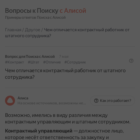
Вопросы к Поиску 
с Алисой
Примеры ответов Поиска с Алисой
Главная
/
Другое
/
Чем отличается контрактный работник от
штатного сотрудника?
Вопрос для Поиска с Алисой
7 мая
#Контракт
#Штат
#Отличие
#Сотрудник
Чем отличается контрактный работник от штатного
сотрудника?
Алиса
Как это работает?
На основе источников, возможны неточности
Возможно, имелись в виду различия между
контрактным управляющим и штатным сотрудником.
Контрактный управляющий
— должностное лицо,
которое несёт ответственность за закупку и