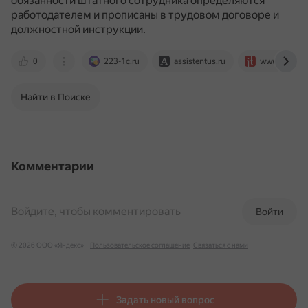
обязанности штатного сотрудника определяются
работодателем и прописаны в трудовом договоре и
должностной инструкции.
0
223-1c.ru
assistentus.ru
www.audit-it
Найти в Поиске
Комментарии
Войдите, чтобы комментировать
Войти
© 2026 ООО «Яндекс»
Пользовательское соглашение
Связаться с нами
Задать новый вопрос