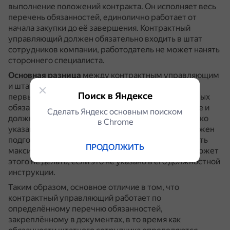
выполнение положений контракта.
Он исполняет весь
перечень обязанностей, единолично работает от
начала закупки до её завершения.
Контрактный
управляющий должен обязательно входить в штат
сотрудников компании, работодатель не может нанять
стороннего специалиста.
Основная разница
между контрактным управляющим
и штатным сотрудником заключается в том, что
Поиск в Яндексе
первый работает согласно перечня функциональных
обязанностей, указанных в его трудовом договоре и
Сделать Яндекс основным поиском
должностной инструкции.
Например, в 44-ФЗ чётко
в Сhrome
указано, что специалист контрактной службы должен
подготовить ТЗ для публикации в ЕИС и определить
ПРОДОЛЖИТЬ
максимальную цену контракта.
А управляющий может
этого не делать, если это не указано в его должностной
инструкции.
Таким образом, основное отличие в том, что
контрактный управляющий работает по
определённому перечню обязанностей,
закреплённому в документах, в то время как