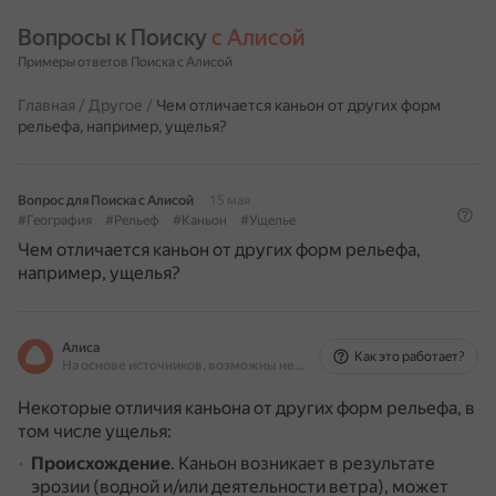
Вопросы к Поиску 
с Алисой
Примеры ответов Поиска с Алисой
Главная
/
Другое
/
Чем отличается каньон от других форм
рельефа, например, ущелья?
Вопрос для Поиска с Алисой
15 мая
#География
#Рельеф
#Каньон
#Ущелье
Чем отличается каньон от других форм рельефа,
например, ущелья?
Алиса
Как это работает?
На основе источников, возможны неточности
Некоторые отличия каньона от других форм рельефа, в
том числе ущелья:
Происхождение
.
Каньон возникает в результате
эрозии (водной и/или деятельности ветра), может