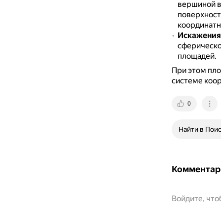
вершиной в
поверхност
координатно
Искажения
сферической
площадей.
При этом пло
системе коор
0
Найти в Пои
Комментар
Войдите, чт