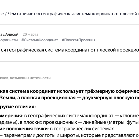
ое
/
Чем отличается географическая система координат от плоской
а с Алисой
20 марта
ординаты
#СистемаКоординат
#ПлоскаяПроекция
ся географическая система координат от плоской проекци
ников, возможны неточности
кая система координат использует трёхмерную сфериче
 Земли, а плоская проекционная — двухмерную плоскую п
ругие отличия:
змерения
: в географических системах координат — угловы
радианы), в плоских проекционных — линейные (метры, футы
ие положения точки
: в географических системах
— параметрами долготы и широты, которые представляют со