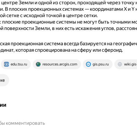
 центре Земли и одной из сторон, проходящей через точку 
и.
В плоских проекционных системах — координатами X и Y 
й сетке с исходной точкой в центре сетки.
: плоские проекционные системы не могут быть точными 
 поверхности Земли, в них есть искажения углов, расстоян
ская проекционная система всегда базируется на географи
динат, которая спроецирована на сферу или сфероид.
edu.tsu.ru
resources.arcgis.com
gis.psu.ru
wiki.gis
ске
ии
обы комментировать