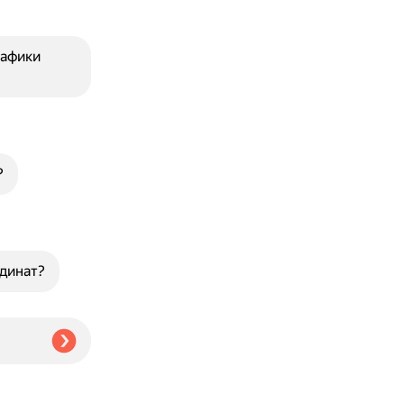
рафики
?
динат?