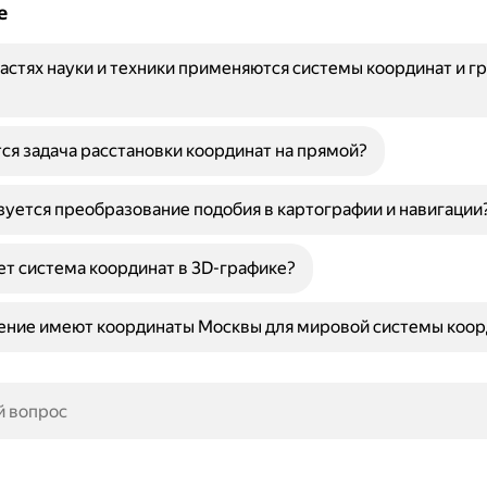
е
ластях науки и техники применяются системы координат и г
ся задача расстановки координат на прямой?
зуется преобразование подобия в картографии и навигации
ет система координат в 3D-графике?
ение имеют координаты Москвы для мировой системы коор