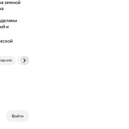
на земной
на
моделями
ий и
ческой
-lab.info
vk.com
Войти