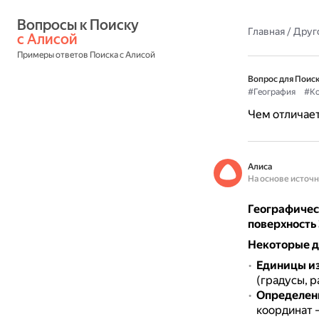
Вопросы к Поиску 
Главная
/
Друг
с Алисой
Примеры ответов Поиска с Алисой
Вопрос для Поиск
#География
#Ко
Чем отличает
Алиса
На основе источ
Географичес
поверхность
Некоторые д
Единицы и
(градусы, 
Определен
координат 