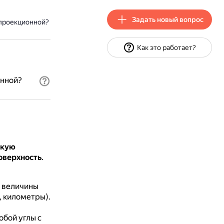
Задать новый вопрос
 проекционной?
Как это работает?
онной?
скую
оверхность
.
е величины
, километры).
бой углы с