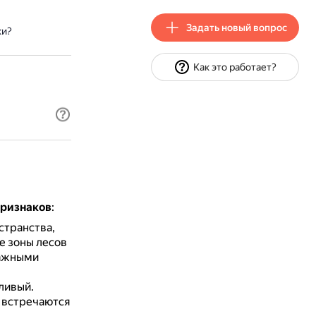
Задать новый вопрос
ки?
Как это работает?
признаков
:
странства,
е зоны лесов
лажными
ливый.
ы встречаются