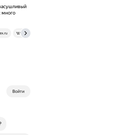
 засушливый
: много
ex.ru
en.wikipedia.org
Войти
?