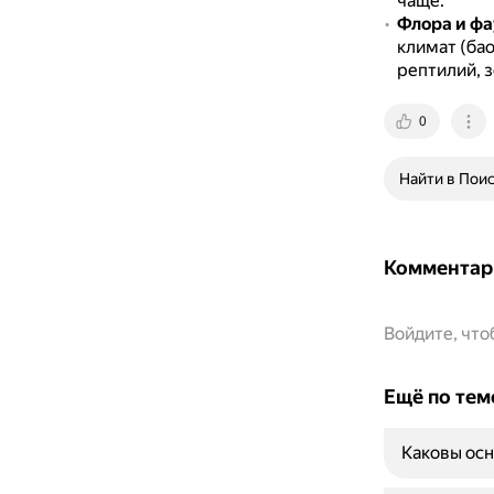
чаще.
Флора и фа
климат (бао
рептилий, 
0
Найти в Пои
Комментар
Войдите, чт
Ещё по тем
Каковы осн