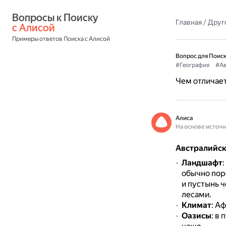
Вопросы к Поиску 
Главная
/
Друг
с Алисой
Примеры ответов Поиска с Алисой
Вопрос для Поиск
#География
#Ав
Чем отличает
Алиса
На основе источ
Австралийск
Ландшафт
обычно пор
и пустынь 
лесами.
Климат
: А
Оазисы
: в