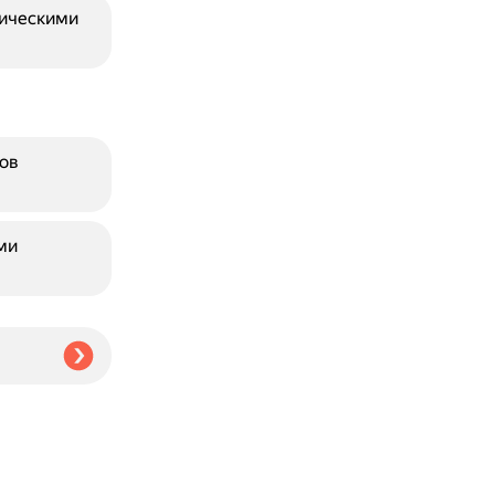
фическими
ов
ми