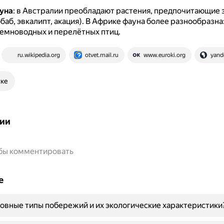
уна
: в Австралии преобладают растения, предпочитающие
баб, эвкалипт, акация).
В Африке фауна более разнообразна
земноводных и перелётных птиц.
ru.wikipedia.org
otvet.mail.ru
www.euroki.org
yand
ске
ии
обы комментировать
е
овные типы побережий и их экологические характеристики