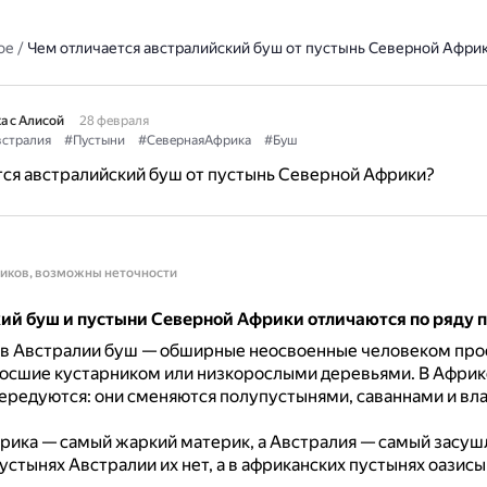
ое
/
Чем отличается австралийский буш от пустынь Северной Афри
а с Алисой
28 февраля
стралия
#Пустыни
#СевернаяАфрика
#Буш
ся австралийский буш от пустынь Северной Африки?
ников, возможны неточности
ий буш и пустыни Северной Африки отличаются по ряду 
: в Австралии буш — обширные неосвоенные человеком про
осшие кустарником или низкорослыми деревьями.
В Африк
чередуются: они сменяются полупустынями, саваннами и в
фрика — самый жаркий материк, а Австралия — самый засуш
 пустынях Австралии их нет, а в африканских пустынях оазис