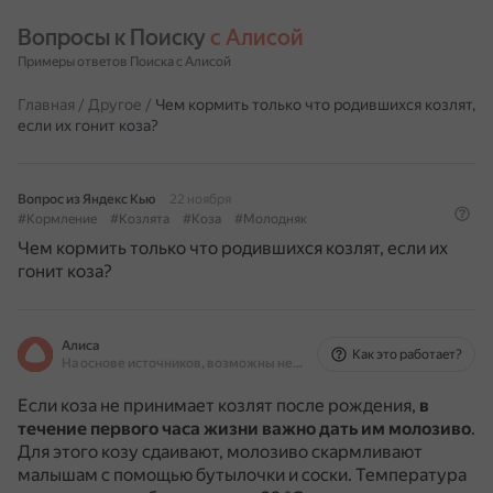
Вопросы к Поиску 
с Алисой
Примеры ответов Поиска с Алисой
Главная
/
Другое
/
Чем кормить только что родившихся козлят,
если их гонит коза?
Вопрос из Яндекс Кью
22 ноября
#Кормление
#Козлята
#Коза
#Молодняк
Чем кормить только что родившихся козлят, если их
гонит коза?
Алиса
Как это работает?
На основе источников, возможны неточности
Если коза не принимает козлят после рождения,
в
течение первого часа жизни важно дать им молозиво
.
Для этого козу сдаивают, молозиво скармливают
малышам с помощью бутылочки и соски.
Температура