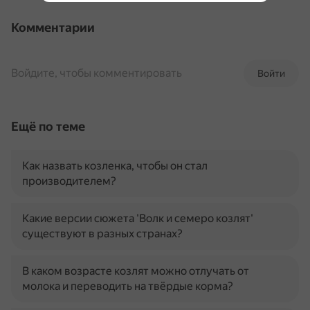
Комментарии
Войдите, чтобы комментировать
Войти
Ещё по теме
Как назвать козленка, чтобы он стал
производителем?
Какие версии сюжета 'Волк и семеро козлят'
существуют в разных странах?
В каком возрасте козлят можно отлучать от
молока и переводить на твёрдые корма?