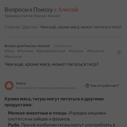
Вопросы к Поиску 
с Алисой
Примеры ответов Поиска с Алисой
Главная
/
Другое
/
Чем ещё, кроме мяса, может питаться тигр?
Вопрос для Поиска с Алисой
28 февраля
#Тигр
#Питание
#ДикиеЖивотные
#Хищник
#Зоология
#Биология
Чем ещё, кроме мяса, может питаться тигр?
Алиса
Как это работает?
На основе источников, возможны неточности
Кроме мяса, тигры могут питаться и другими
продуктами
:
Мелкие животные и птицы
.
Изредка хищники
охотятся на зайцев и фазанов.
Рыба
.
При её изобилии тигры могут употреблять в