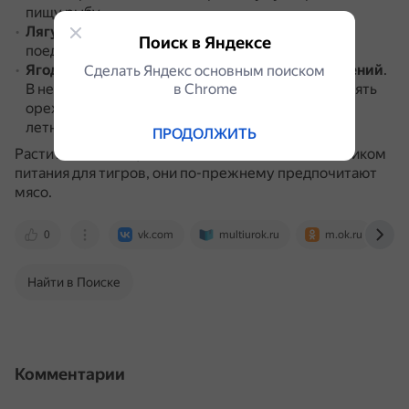
пищу рыбу.
Лягушки и грызуны
.
Голодное животное может
Поиск в Яндексе
поедать лягушек и другую мелкую живность.
Ягоды и плоды некоторых дикорастущих растений
.
Сделать Яндекс основным поиском
В небольшом количестве тигры могут употреблять
в Сhrome
орехи, фрукты и траву, обычно это происходит в
летнее время.
ПРОДОЛЖИТЬ
Растительная пища не является основным источником
питания для тигров, они по-прежнему предпочитают
мясо.
0
vk.com
multiurok.ru
m.ok.ru
Найти в Поиске
Комментарии