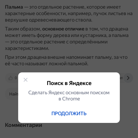
Пальма
— это отдельное растение, которое имеет
характерные особенности, например, пучок листьев на
верхушке одревесневающего ствола.
Таким образом,
основное отличие
в том, что драцена
может иметь форму дерева или кустарника, а пальма
— это отдельное растение с определёнными
характеристиками.
При этом драцена внешне напоминает пальму, за что
её часто называют ложной пальмой.
0
pogoda.mail.ru
dzen.ru
otvet.mail.ru
Поиск в Яндексе
Сделать Яндекс основным поиском
Найти в Поиске
в Сhrome
ПРОДОЛЖИТЬ
Комментарии