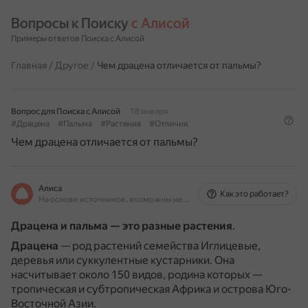
Вопросы к Поиску 
с Алисой
Примеры ответов Поиска с Алисой
Главная
/
Другое
/
Чем драцена отличается от пальмы?
Вопрос для Поиска с Алисой
18 января
#Драцена
#Пальма
#Растения
#Отличия
Чем драцена отличается от пальмы?
Алиса
Как это работает?
На основе источников, возможны неточности
Драцена и пальма — это разные растения
.
Драцена
— род растений семейства Иглицевые,
деревья или суккулентные кустарники.
Она
насчитывает около 150 видов, родина которых —
тропическая и субтропическая Африка и острова Юго-
Восточной Азии.