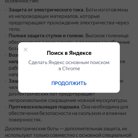
особенностям:
Защита от электрического тока
.
Боты изготовлены
из непроводящих материалов, которые
предотвращают прохождение электричества через
тело.
Полная защита ступни и голени
.
Высокое голенище
обеспечивает такую защиту, в то время как обычные
ботинки защищают только нижнюю часть ноги.
Поиск в Яндексе
Возможность работы с разным уровнем
напряжения
.
Диэлектрические боты подходят для
Сделать Яндекс основным поиском
работы в электроустановках всех классов
в Сhrome
напряжения.
Защита от шагового напряжения
.
При попадании
ПРОДОЛЖИТЬ
человека под действие опасного фактора носка
диэлектрических бот предотвращает
непроизвольное сокращение ножной мускулатуры.
Противоскользящая подошва
.
Она необходима для
обеспечения безопасности на скользких и влажных
поверхностях.
Диэлектрические боты — дополнительная защита, их
используют только совместно с основной специальной