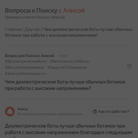
Вопросы к Поиску 
с Алисой
Примеры ответов Поиска с Алисой
Главная
/
Другое
/
Чем диэлектрические боты лучше обычных
ботинок при работе с высоким напряжением?
Вопрос для Поиска с Алисой
4 мая
#ДиэлектрическиеБоты
#БезопасностьРаботы
#ВысокоеНапряжение
#ЗащитаОтПоражения
#Электробезопасность
Чем диэлектрические боты лучше обычных ботинок
при работе с высоким напряжением?
Алиса
Как это работает?
На основе источников, возможны неточности
Диэлектрические боты лучше обычных ботинок при
работе с высоким напряжением благодаря следующим