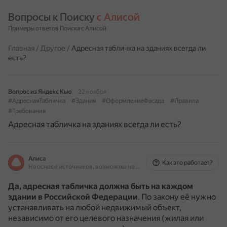
Вопросы к Поиску 
с Алисой
Примеры ответов Поиска с Алисой
Главная
/
Другое
/
Адресная табличка на зданиях всегда ли
есть?
Вопрос из Яндекс Кью
22 ноября
#АдреснаяТабличка
#Здания
#ОформлениеФасада
#Правила
#Требования
Адресная табличка на зданиях всегда ли есть?
Алиса
Как это работает?
На основе источников, возможны неточности
Да, адресная табличка должна быть на каждом
здании в Российской Федерации
.
По закону её нужно
устанавливать на любой недвижимый объект,
независимо от его целевого назначения (жилая или