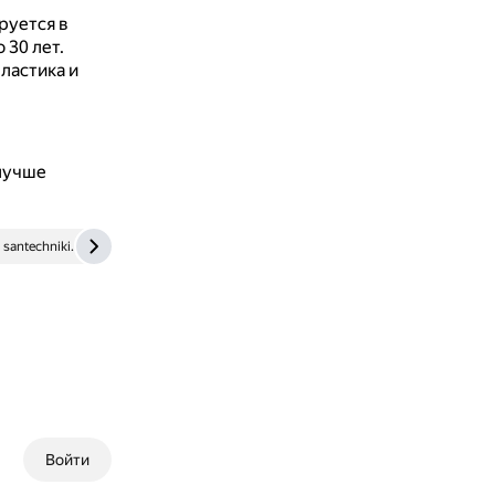
руется в
 30 лет.
ластика и
 лучше
santechniki.com
www.kp.ru
www.remotvet.ru
m-strana.r
Войти