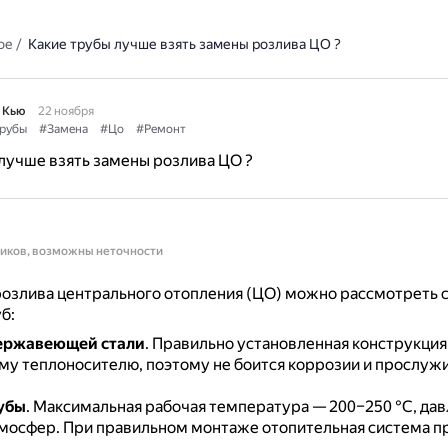
ое
/
Какие трубы лучше взять замены розлива ЦО ?
 Кью
22 ноября
рубы
#Замена
#Цо
#Ремонт
лучше взять замены розлива ЦО ?
ников, возможны неточности
розлива центрального отопления (ЦО) можно рассмотреть
б:
нержавеющей стали
.
Правильно установленная конструкция
му теплоносителю, поэтому не боится коррозии и прослужи
убы
.
Максимальная рабочая температура — 200–250 °С, да
тмосфер.
При правильном монтаже отопительная система п