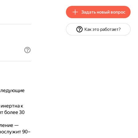
Задать новый вопрос
Как это работает?
 следующие
 инертна к
т более 30
вление —
рослужит 90–