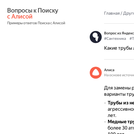
Вопросы к Поиску 
Главная
/
Друг
с Алисой
Примеры ответов Поиска с Алисой
Вопрос из Яндекс
#Сантехника
#Т
Какие трубы 
Алиса
На основе источ
Для замены 
варианты тру
Трубы из 
агрессивно
лет.
Медные тр
более 30 а