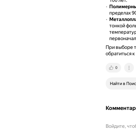
100 лет.
Полимерны
пределах 9
Металлопл
тонкой фол
температур
первоначал
При выборе т
обратиться к
0
Найти в Пои
Комментар
Войдите, чт