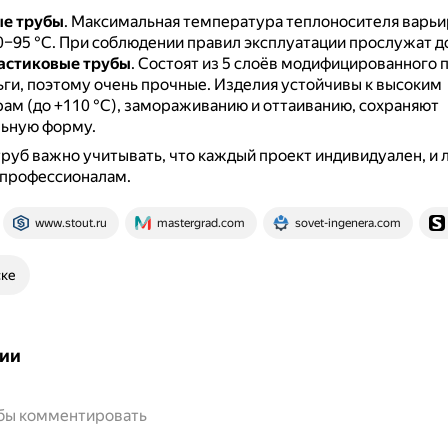
е трубы
.
Максимальная температура теплоносителя варьи
0–95 °С.
При соблюдении правил эксплуатации прослужат до
астиковые трубы
.
Состоят из 5 слоёв модифицированного п
ьги, поэтому очень прочные.
Изделия устойчивы к высоким
ам (до +110 °С), замораживанию и оттаиванию, сохраняют
ьную форму.
руб важно учитывать, что каждый проект индивидуален, и
 профессионалам.
www.stout.ru
mastergrad.com
sovet-ingenera.com
ске
ии
обы комментировать