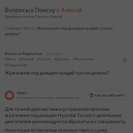
Вопросы к Поиску 
с Алисой
Примеры ответов Поиска с Алисой
Главная
/
Авто
/
Жужжание под днищем хундай туксон
дизель?
Вопрос из Яндекс Кью
22 ноября
#Авто
#Хендай
#Туксон
#Дизель
#Жужжание
#Подднищем
Жужжание под днищем хундай туксон дизель?
Алиса
Как это работает?
На основе источников, возможны неточности
Для точной диагностики и устранения причины
жужжания под днищем Hyundai Tucson с дизельным
двигателем рекомендуется обратиться к специалисту.
Некоторые возможные причины такого шума: