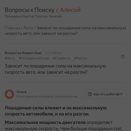
Вопросы к Поиску 
с Алисой
Примеры ответов Поиска с Алисой
Главная
/
Авто
/
Зависит ли лошадиные силы на максимальную
скорость авто, или зависит на разгон?
Вопрос из Яндекс Кью
22 ноября
#Авто
#ЛошадиныеСилы
#Скорость
#Разгон
Зависит ли лошадиные силы на максимальную
скорость авто, или зависит на разгон?
Алиса
Как это работает?
На основе источников, возможны неточности
Лошадиные силы влияют и на максимальную
скорость автомобиля, и на его разгон
.
Максимальная мощность двигателя
определяет
максимальную скорость.
Чем больше лошадиных сил,