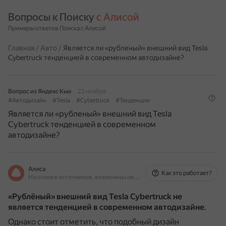
Вопросы к Поиску 
с Алисой
Примеры ответов Поиска с Алисой
Главная
/
Авто
/
Является ли «рубленый» внешний вид Tesla
Cybertruck тенденцией в современном автодизайне?
Вопрос из Яндекс Кью
22 ноября
#Автодизайн
#Tesla
#Cybertruck
#Тенденции
Является ли «рубленый» внешний вид Tesla
Cybertruck тенденцией в современном
автодизайне?
Алиса
Как это работает?
На основе источников, возможны неточности
«Рублёный» внешний вид Tesla Cybertruck не
является тенденцией в современном автодизайне
.
Однако стоит отметить, что подобный дизайн