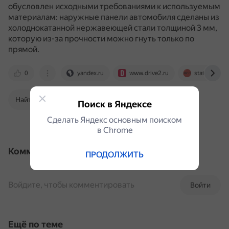
обусловлен исходными требованиями к используемым
материалам: наружные панели автомобиля сделаны из
холоднокатанной нержавеющей стали толщиной 3 мм,
которую из-за прочности можно гнуть только по
прямой.
0
yandex.ru
www.drive2.ru
statusmen.r
Найти в Поиске
Поиск в Яндексе
Сделать Яндекс основным поиском
в Сhrome
Комментарии
ПРОДОЛЖИТЬ
Войдите, чтобы комментировать
Войти
Ещё по теме