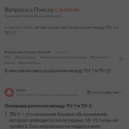
Вопросы к Поиску 
с Алисой
Примеры ответов Поиска с Алисой
Главная
/
Авто
/
В чем заключаются различия между ТО-1 и
ТО-2?
Вопрос для Поиска с Алисой
5 марта
#ТО
#Автосервис
#ТехническоеОбслуживание
#Различия
#Авто
#Автомобиль
В чем заключаются различия между ТО-1 и ТО-2?
Алиса
Как это работает?
На основе источников, возможны неточности
Основные различия между ТО-1 и ТО-2
:
ТО-1
— это начальное базовое обслуживание,
которое проводится после первых 10–15 тысяч км
пробега.
Оно направлено на поддержание