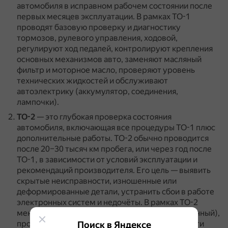
автомобиля в исправном рабочем состоянии после
первых месяцев эксплуатации.
В рамках ТО-1
проводят базовую проверку и диагностику
тормозов, рулевого управления, ходовой,
регулируют ход педалей, контролируют крепления
основных механизмов авто, заменяют масляный
фильтр и моторное масло, проверяют уровень
технических жидкостей и обслуживают
автоэлектрику (аккумулятор, соединения,
лампочки).
ТО-2
— это глубокая проверка состояния
автомобиля, включающая все процедуры ТО-1 плюс
дополнительные работы.
ТО-2 обычно проводится
после 20–30 тысяч км пробега, или через год после
ТО-1, в зависимости от условий эксплуатации и
рекомендаций производителя.
Его цель — выявить
скрытые неисправности, изношенные или
деформированные детали, устранить сбои в работе
электронных систем и недочёты.
В рамках ТО-2
меняют фильтры (топливный, воздушный, салонный),
проверяют свечи зажигания, при необходимости
Поиск в Яндексе