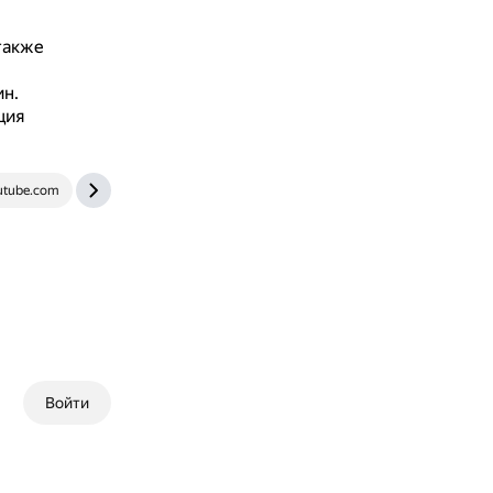
 также
ин.
ция
tube.com
ru.wikipedia.org
Войти