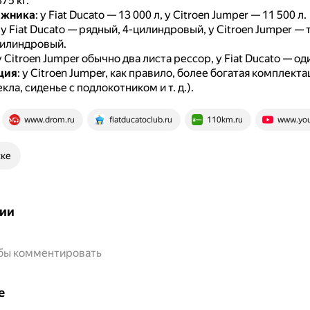
75 кг.
ажника
: у Fiat Ducato — 13 000 л, у Citroen Jumper — 11 500 л.
: у Fiat Ducato — рядный, 4-цилиндровый, у Citroen Jumper —
цилиндровый.
 у Citroen Jumper обычно два листа рессор, у Fiat Ducato — од
ция
: у Citroen Jumper, как правило, более богатая комплекта
кла, сиденье с подлокотником и т. д.).
www.drom.ru
fiatducatoclub.ru
110km.ru
www.you
ске
ии
обы комментировать
е