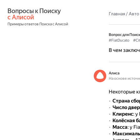
Вопросы к Поиску 
Главная
/
Авто
с Алисой
Примеры ответов Поиска с Алисой
Вопрос для Поиск
#FiatDucato
#Ci
В чем заключ
Алиса
На основе источ
Некоторые кл
Страна сбо
Число две
Клиренс
: у
Колёсная б
Масса
: у F
Максималь