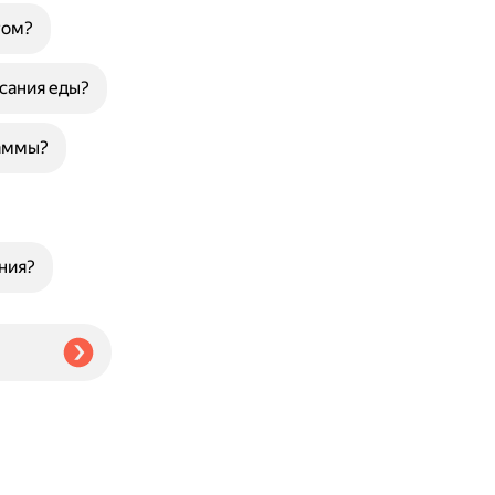
том?
сания еды?
раммы?
ния?