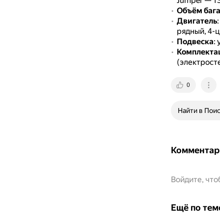
Jumper — 13
Объём баг
Двигатель
рядный, 4-
Подвеска
:
Комплекта
(электросте
0
Найти в Пои
Комментар
Войдите, чт
Ещё по тем