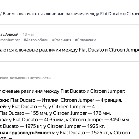
/
В чем заключаются ключевые различия между Fiat Ducato и Citroe
а с Алисой
13 мая
troenJumper
#Автомобили
#Различия
#Сравнение
аются ключевые различия между Fiat Ducato и Citroen Jump
ников, возможны неточности
ючевые различия между Fiat Ducato и Citroen Jumper:
рки
: Fiat Ducato — Италия, Citroen Jumper — Франция.
рей
: у Fiat Ducato — 5, у Citroen Jumper — 4.
 Fiat Ducato — 155 мм, у Citroen Jumper — 176 мм.
аза
: у Fiat Ducato — 4035 мм, у Citroen Jumper — 3450 мм.
iat Ducato — 1975 кг, у Citroen Jumper — 1925 кг.
ная грузоподъёмность
: у Fiat Ducato — 1525 кг, у Citroen