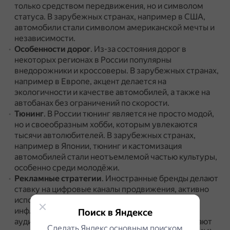
только средством передвижения, но и символом
статуса.
В зарубежных странах, например в США,
автомобили стали символом американской мечты и
независимости.
Особенности дорог
.
Из-за состояния дорог в
некоторых регионах в России популярны
внедорожники и кроссоверы.
В зарубежных странах,
например в Европе, акцент делается на
экологичности и качестве автомобилей, а также на
автобанах без ограничений по скорости.
Тюнинг
.
В России тюнинг является не просто модой,
но и своеобразным хобби, которым увлекаются
тысячи автолюбителей.
В зарубежных странах,
например в Японии, тюнинг и кастомизация
автомобилей стали неотъемлемой частью культуры,
особенно среди молодёжи.
Рекламные стратегии
.
Иностранные бренды делают
ставку на цифровые каналы продвижения, активно
используя социальные сети и сотрудничество с
инфлюенсерами для привлечения молодой
Поиск в Яндексе
аудитории.
Российские автопроизводители делают
Сделать Яндекс основным поиском