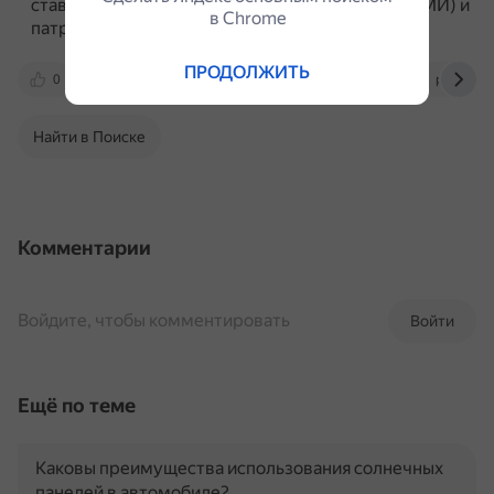
ставку на традиционные медиа (ТВ, печатные СМИ) и
в Сhrome
патриотические кампании.
ПРОДОЛЖИТЬ
0
thewallmagazine.ru
dzen.ru
profile.ru
Найти в Поиске
Комментарии
Войдите, чтобы комментировать
Войти
Ещё по теме
Каковы преимущества использования солнечных
панелей в автомобиле?