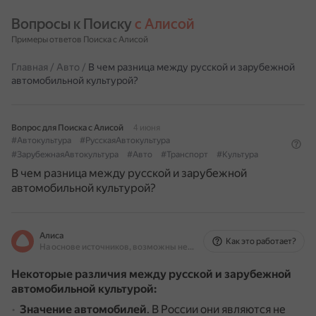
Вопросы к Поиску 
с Алисой
Примеры ответов Поиска с Алисой
Главная
/
Авто
/
В чем разница между русской и зарубежной
автомобильной культурой?
Вопрос для Поиска с Алисой
4 июня
#Автокультура
#РусскаяАвтокультура
#ЗарубежнаяАвтокультура
#Авто
#Транспорт
#Культура
В чем разница между русской и зарубежной
автомобильной культурой?
Алиса
Как это работает?
На основе источников, возможны неточности
Некоторые различия между русской и зарубежной
автомобильной культурой:
Значение автомобилей
.
В России они являются не