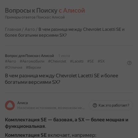
Вопросы к Поиску 
с Алисой
Примеры ответов Поиска с Алисой
Главная
/
Авто
/
В чем разница между Chevrolet Lacetti SE и
более богатыми версиями SX?
Вопрос для Поиска с Алисой
1 июля
#Авто
#Автомобили
#Chevrolet
#Lacetti
#SE
#SX
#Отличия
#Версии
В чем разница между Chevrolet Lacetti SE и более
богатыми версиями SX?
Алиса
Как это работает?
На основе источников, возможны неточности
Комплектация SE — базовая, а SX — более мощная и
функциональная
.
Комплектация SE
включает, например: