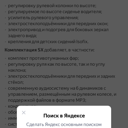
регулировку рулевой колонки по высоте;
регулируемое по высоте сиденье водителя;
усилитель рулевого управления;
электростеклоподъёмники для передних окон;
электропривод и подогрев для боковых зеркал
заднего вида;
крепления для детских сидений Isofix.
Комплектация SX
добавляет, в частности:
комплект противотуманных фар;
регулировку руля как по высоте, так и по углу
наклона;
электростеклоподъёмники для передних и задних
стёкол;
современную аудиосистему на 6 динамиков с
управлением, размещённым на рулевом колесе, и
поддержкой файлов в формате MP3;
кондиционер;
обогрев заднего стекла;
Поиск в Яндексе
иммобилайзер двигателя;
систему ABS;
Сделать Яндекс основным поиском