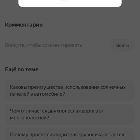
Комментарии
Войдите, чтобы комментировать
Войти
Ещё по теме
Каковы преимущества использования солнечных
панелей в автомобиле?
Чем отличается двухполосная дорога от
многополосной?
Почему профессия водителя грузовика остается