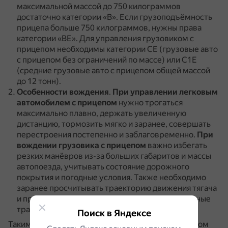
максимальной массой до 750 килограммов
достаточно категории «B».
Если грузоподъёмность
прицепа больше 750 килограммов, нужны права
категории «BE».
Для управления грузовиком с
прицепом необходимы категории СЕ (грузовые авто
с прицепом без ограничений по массе) или С1Е
(средние грузовые авто с прицепом общей массой
до 12 тонн).
Особенности вождения
.
При управлении легковым
автомобилем с прицепом
нужно трогаться
максимально плавно, держать увеличенную
дистанцию, тормозить мягко и заранее, совершать
перестроения постепенно и заблаговременно.
При
вождении грузовика с прицепом
важно избегать
резких манёвров из-за больших габаритов и массы
автопоезда, учитывать состояние дорожного
покрытия и погодные условия.
Также необходимо
заранее просчитывать траекторию движения тягача
и прицепа при маневрах, так как они имеют разные
траектории.
Поиск в Яндексе
Таким образом, управление грузовиком с прицепом