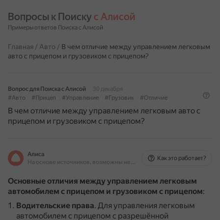
Вопросы к Поиску 
с Алисой
Примеры ответов Поиска с Алисой
Главная
/
Авто
/
В чем отличие между управлением легковым
авто с прицепом и грузовиком с прицепом?
Вопрос для Поиска с Алисой
30 декабря
#Авто
#Прицеп
#Управление
#Грузовик
#Отличие
В чем отличие между управлением легковым авто с
прицепом и грузовиком с прицепом?
Алиса
Как это работает?
На основе источников, возможны неточности
Основные отличия между управлением легковым
автомобилем с прицепом и грузовиком с прицепом
:
Водительские права
.
Для управления легковым
автомобилем с прицепом с разрешённой