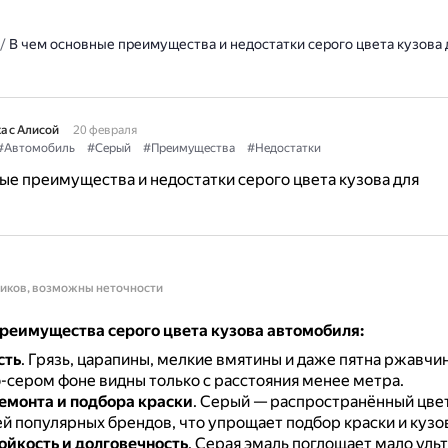
/
В чем основные преимущества и недостатки серого цвета кузова 
а с Алисой
20 февраля
#Автомобиль
#Серый
#Преимущества
#Недостатки
ые преимущества и недостатки серого цвета кузова для
ников, возможны неточности
реимущества серого цвета кузова автомобиля:
сть
.
Грязь, царапины, мелкие вмятины и даже пятна ржавчи
-сером фоне видны только с расстояния менее метра.
емонта и подбора краски
.
Серый — распространённый цвет
й популярных брендов, что упрощает подбор краски и кузо
ойкость и долговечность
.
Серая эмаль поглощает мало уль