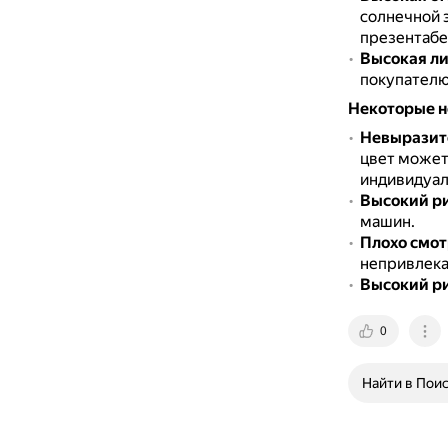
солнечной 
презентабе
Высокая л
покупателю
Некоторые н
Невыразит
цвет может
индивидуал
Высокий ри
машин.
Плохо смот
непривлека
Высокий р
0
Найти в Пои