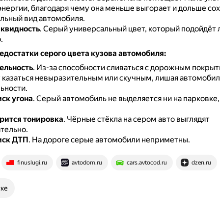
энергии, благодаря чему она меньше выгорает и дольше со
льный вид автомобиля.
иквидность
.
Серый универсальный цвет, который подойдёт
.
едостатки серого цвета кузова автомобиля:
ельность
.
Из-за способности сливаться с дорожным покры
 казаться невыразительным или скучным, лишая автомобил
ьности.
ск угона
.
Серый автомобиль не выделяется ни на парковке, 
рится тонировка
.
Чёрные стёкла на сером авто выглядят
тельно.
иск ДТП
.
На дороге серые автомобили неприметны.
finuslugi.ru
avtodom.ru
cars.avtocod.ru
dzen.ru
ске