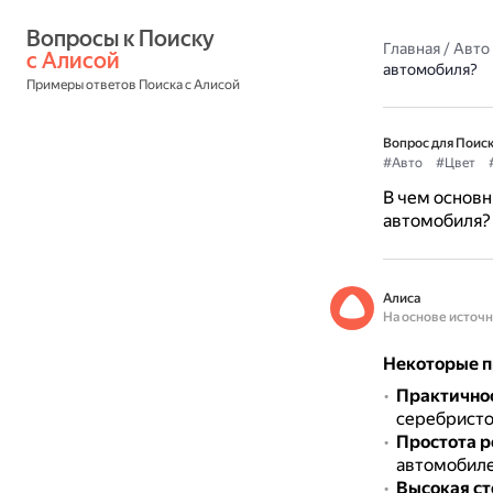
Вопросы к Поиску 
Главная
/
Авто
с Алисой
автомобиля?
Примеры ответов Поиска с Алисой
Вопрос для Поиск
#Авто
#Цвет
В чем основн
автомобиля?
Алиса
На основе источ
Некоторые п
Практично
серебристо
Простота р
автомобиле
Высокая ст