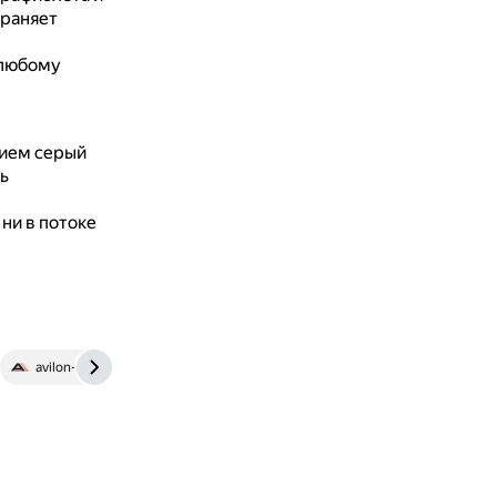
храняет
 любому
тием серый
ь
ни в потоке
avilon-trade.ru