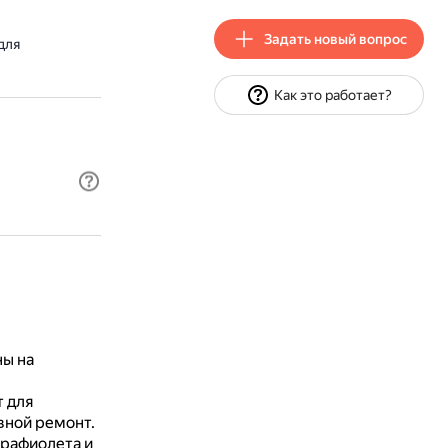
Задать новый вопрос
для
Как это работает?
ны на
 для
вной ремонт.
трафиолета и