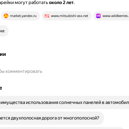
арейки могут работать
около 2 лет
.
market.yandex.ru
www.mitsubishi-asx.net
www.wildberries.
ске
ии
обы комментировать
е
имущества использования солнечных панелей в автомобил
ется двухполосная дорога от многополосной?