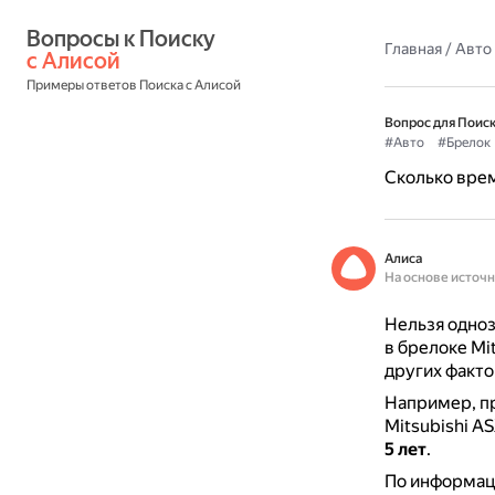
Вопросы к Поиску 
Главная
/
Авто
с Алисой
Примеры ответов Поиска с Алисой
Вопрос для Поиск
#Авто
#Брелок
Сколько врем
Алиса
На основе источ
Нельзя одноз
в брелоке Mit
других факто
Например, пр
Mitsubishi A
5 лет
.
По информаци