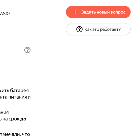
Задать новый вопрос
 ASX?
Как это работает?
жить батарея
нта питания и
ания
ю на срок
до
тмечали, что