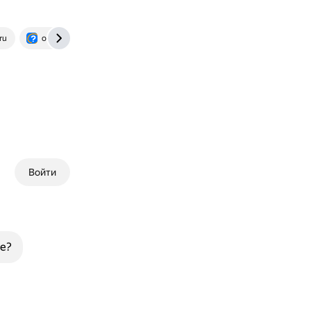
ru
otvet.mail.ru
asx-forum.ru
Войти
е?