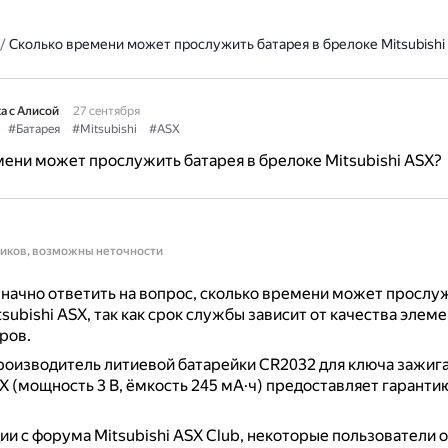
/
Сколько времени может прослужить батарея в брелоке Mitsubishi
а с Алисой
27 сентября
#Батарея
#Mitsubishi
#ASX
ени может прослужить батарея в брелоке Mitsubishi ASX?
ников, возможны неточности
начно ответить на вопрос, сколько времени может прослу
subishi ASX, так как срок службы зависит от качества элеме
ров.
оизводитель литиевой батарейки CR2032 для ключа зажиг
SX (мощность 3 В, ёмкость 245 мА·ч) предоставляет гаранти
и с форума Mitsubishi ASX Club, некоторые пользователи о