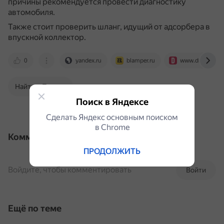
причины рекомендуется провести диагностику
автомобиля.
Также стоит проверить шланг, идущий от адсорбера в
впускной коллектор.
0
yandex.ru
blamper.ru
www.drive2.ru
Найти в Поиске
Поиск в Яндексе
Сделать Яндекс основным поиском
в Сhrome
Комментарии
ПРОДОЛЖИТЬ
Войдите, чтобы комментировать
Войти
Ещё по теме