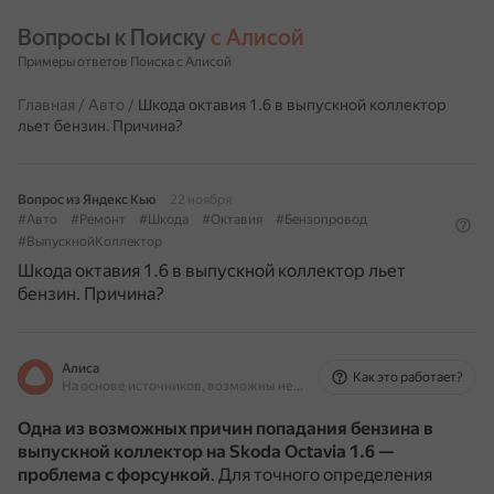
Вопросы к Поиску 
с Алисой
Примеры ответов Поиска с Алисой
Главная
/
Авто
/
Шкода октавия 1.6 в выпускной коллектор
льет бензин. Причина?
Вопрос из Яндекс Кью
22 ноября
#Авто
#Ремонт
#Шкода
#Октавия
#Бензопровод
#ВыпускнойКоллектор
Шкода октавия 1.6 в выпускной коллектор льет
бензин. Причина?
Алиса
Как это работает?
На основе источников, возможны неточности
Одна из возможных причин попадания бензина в
выпускной коллектор на Skoda Octavia 1.6 —
проблема с форсункой
.
Для точного определения