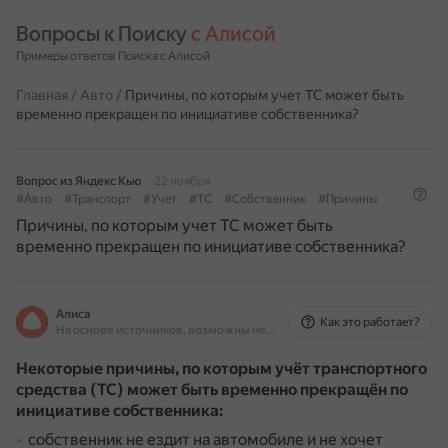
Вопросы к Поиску 
с Алисой
Примеры ответов Поиска с Алисой
Главная
/
Авто
/
Причины, по которым учет ТС может быть
временно прекращен по инициативе собственника?
Вопрос из Яндекс Кью
22 ноября
#Авто
#Транспорт
#Учет
#ТС
#Собственник
#Причины
Причины, по которым учет ТС может быть
временно прекращен по инициативе собственника?
Алиса
Как это работает?
На основе источников, возможны неточности
Некоторые причины, по которым учёт транспортного
средства (ТС) может быть временно прекращён по
инициативе собственника:
собственник не ездит на автомобиле и не хочет