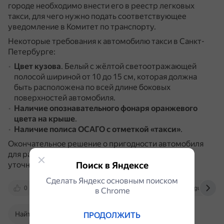
городе необходимо внести его в реестр легковых
такси, для чего нужно подать соответствующее
уведомление в Комитет по транспорту.
Некоторые требования к автомобилю такси в Санкт-
Петербурге:
Цвет кузова
.
Белый с жёлтой светоотражающей
полосой шириной от 10 до 15 см, которая должна
быть расположена по всей длине боковых
поверхностей автомобиля.
Наличие опознавательного фонаря
оранжевого
цвета
на крыше
.
Наличие полиса ОСАГО с отметкой «такси»
.
Окончательное решение о пригодности автомобиля
для работы в такси в конкретном сервисе лучше
уточнить в нём.
Поиск в Яндексе
Сделать Яндекс основным поиском
0
yandex.ru
mintrans.spb.ru
gu.spb.ru
в Сhrome
Найти в Поиске
ПРОДОЛЖИТЬ