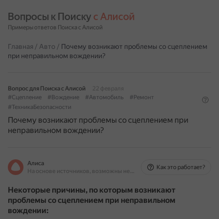
Вопросы к Поиску 
с Алисой
Примеры ответов Поиска с Алисой
Главная
/
Авто
/
Почему возникают проблемы со сцеплением
при неправильном вождении?
Вопрос для Поиска с Алисой
22 февраля
#Сцепление
#Вождение
#Автомобиль
#Ремонт
#ТехникаБезопасности
Почему возникают проблемы со сцеплением при
неправильном вождении?
Алиса
Как это работает?
На основе источников, возможны неточности
Некоторые причины, по которым возникают
проблемы со сцеплением при неправильном
вождении: