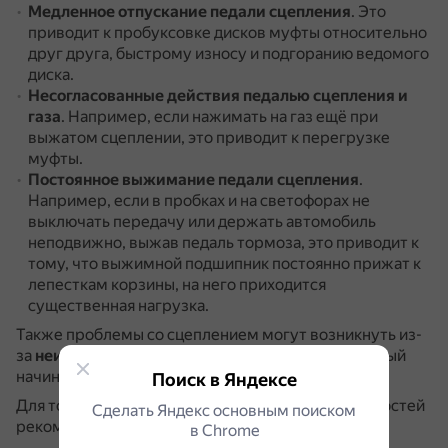
Медленное отпускание педали сцепления
.
Это
приводит к пробуксовке дисков муфты относительно
друг друга, быстрому износу и подгоранию ведомого
диска.
Несогласованные действия педалью сцепления и
газа
.
Например, если нажимать на газ ещё при
выжатом сцеплении, это приводит к перегрузке
муфты.
Постоянное выжимание педали сцепления
.
Например, если в пробках и на светофорах не
выключать передачу или держать автомобиль
неподвижно, выжав педаль тормоза, это приводит к
тому, что выжимной подшипник постоянно прижат к
лепесткам корзины, на него приходится
существенная нагрузка.
Также проблемы со сцеплением могут возникнуть из-
за
неисправного выжимного подшипника
, который
начинает «грызть» нажимные лепестки корзины.
Поиск в Яндексе
Для точной диагностики и устранения неисправностей
Сделать Яндекс основным поиском
рекомендуется обратиться к специалисту.
в Сhrome