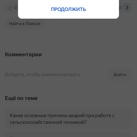
0
dzen.ru
www.kolesa.ru
auto3n.ru
ПРОДОЛЖИТЬ
Найти в Поиске
Комментарии
Войдите, чтобы комментировать
Войти
Ещё по теме
Какие основные причины аварий при работе с
сельскохозяйственной техникой?