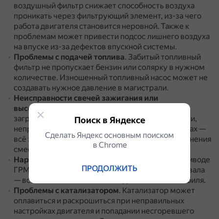
воздушный фильтр снижает способность воздуха
проникать через фильтрующий элемент, из-за чего
работа двигателя становится неровной.
Также к
проблемам может привести подсос лишнего воздуха
на впуске из-за дефектов впускной системы.
Проблемы с подачей топлива
.
Забитый топливный
фильтр не пропускает бензин или солярку в нужном
количестве.
Изношенный топливный насос может не
создавать нужное давление в магистрали.
Неисправности свечей зажигания или
высоковольтных проводов
.
Замасливание или
загрязнение свечей, повреждения корпуса свечи,
Поиск в Яндексе
неправильно выставленные зазоры на электродах —
Сделать Яндекс основным поиском
всё это может привести к нарушению воспламенения
в Сhrome
смеси и падению мощности мотора.
Нарушения фаз газораспределения
.
Сбои в приводе
ПРОДОЛЖИТЬ
ГРМ, проблемы с датчиком положения распредвала
— всё это может сказаться на динамике автомобиля.
Проблемы с катализатором
.
Катализатор может
оплавиться и раскрошиться при неправильных
настройках двигателя и попадании несгоревшего