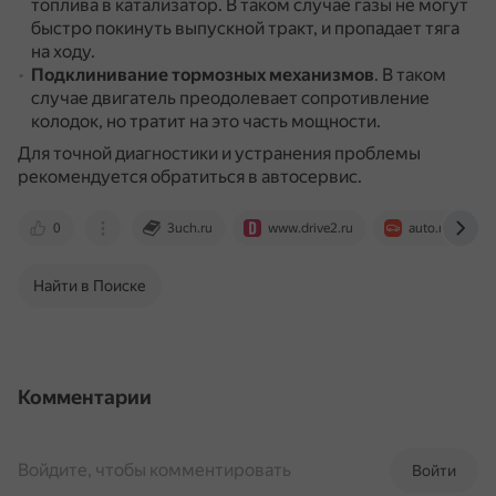
топлива в катализатор.
В таком случае газы не могут
быстро покинуть выпускной тракт, и пропадает тяга
на ходу.
Подклинивание тормозных механизмов
.
В таком
случае двигатель преодолевает сопротивление
колодок, но тратит на это часть мощности.
Для точной диагностики и устранения проблемы
рекомендуется обратиться в автосервис.
0
3uch.ru
www.drive2.ru
auto.ru
Найти в Поиске
Комментарии
Войдите, чтобы комментировать
Войти