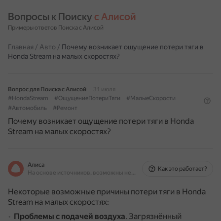
Вопросы к Поиску 
с Алисой
Примеры ответов Поиска с Алисой
Главная
/
Авто
/
Почему возникает ощущение потери тяги в
Honda Stream на малых скоростях?
Вопрос для Поиска с Алисой
31 июля
#HondaStream
#ОщущениеПотериТяги
#МалыеСкорости
#Автомобиль
#Ремонт
Почему возникает ощущение потери тяги в Honda
Stream на малых скоростях?
Алиса
Как это работает?
На основе источников, возможны неточности
Некоторые возможные причины потери тяги в Honda
Stream на малых скоростях:
Проблемы с подачей воздуха
.
Загрязнённый