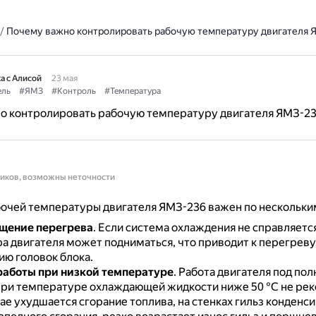
/
Почему важно контролировать рабочую температуру двигателя 
а с Алисой
23 мая
ель
#ЯМЗ
#Контроль
#Температура
о контролировать рабочую температуру двигателя ЯМЗ-2
ников, возможны неточности
бочей температуры двигателя ЯМЗ-236 важен по нескольки
щение перегрева
.
Если система охлаждения не справляется
а двигателя может подниматься, что приводит к перегреву
ю головок блока.
работы при низкой температуре
.
Работа двигателя под пол
при температуре охлаждающей жидкости ниже 50 °С не рек
ае ухудшается сгорание топлива, на стенках гильз конденс