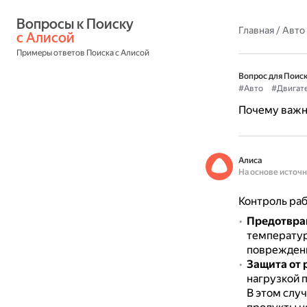
Вопросы к Поиску 
Главная
/
Авто
с Алисой
Примеры ответов Поиска с Алисой
Вопрос для Поиск
#Авто
#Двигат
Почему важн
Алиса
На основе источ
Контроль ра
Предотвра
температур
повреждени
Защита от 
нагрузкой 
В этом случ