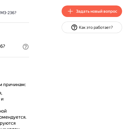
Задать новый вопрос
ЯМЗ-236?
Как это работает?
36?
м причинам:
,
 и
ной
омендуется.
ируются