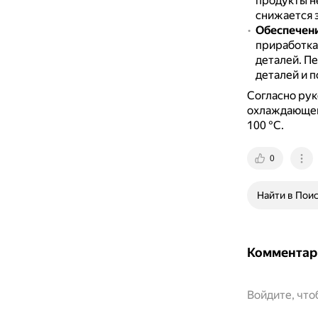
продукты не
снижается 
Обеспечени
приработка
деталей.
Пе
деталей и 
Согласно рук
охлаждающей
100 °С.
0
Найти в Пои
Комментар
Войдите, чт