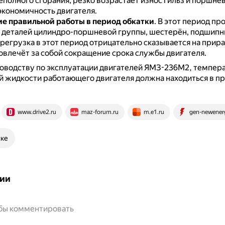
полного сгорания, резко возрастает износ гильз и поршнев
экономичность двигателя.
е правильной работы в период обкатки
.
В этот период пр
 деталей цилиндро-поршневой группы, шестерён, подшипни
регрузка в этот период отрицательно сказывается на прир
повлечёт за собой сокращение срока службы двигателя.
оводству по эксплуатации двигателей ЯМЗ-236М2, темпер
 жидкости работающего двигателя должна находиться в пр
www.drive2.ru
maz-forum.ru
m.e1.ru
gen-newenerg
ске
ии
обы комментировать