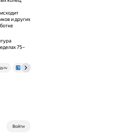
ых колец,
оисходит
ков и других
аботке
атура
еделах 75–
y.ru
otvet.mail.ru
Войти