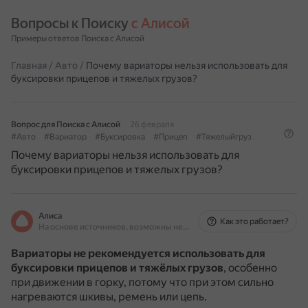
Вопросы к Поиску 
с Алисой
Примеры ответов Поиска с Алисой
Главная
/
Авто
/
Почему вариаторы нельзя использовать для
буксировки прицепов и тяжелых грузов?
Вопрос для Поиска с Алисой
26 февраля
#Авто
#Вариатор
#Буксировка
#Прицеп
#Тяжелыйгруз
Почему вариаторы нельзя использовать для
буксировки прицепов и тяжелых грузов?
Алиса
Как это работает?
На основе источников, возможны неточности
Вариаторы не рекомендуется использовать для
буксировки прицепов и тяжёлых грузов
, особенно
при движении в горку, потому что при этом сильно
нагреваются шкивы, ремень или цепь.