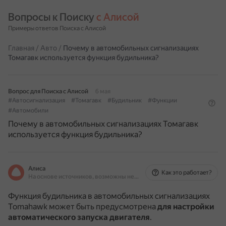
Вопросы к Поиску 
с Алисой
Примеры ответов Поиска с Алисой
Главная
/
Авто
/
Почему в автомобильных сигнализациях
Томагавк используется функция будильника?
Вопрос для Поиска с Алисой
6 мая
#Автосигнализация
#Томагавк
#Будильник
#Функции
#Автомобили
Почему в автомобильных сигнализациях Томагавк
используется функция будильника?
Алиса
Как это работает?
На основе источников, возможны неточности
Функция будильника в автомобильных сигнализациях
Tomahawk может быть предусмотрена
для настройки
автоматического запуска двигателя
.