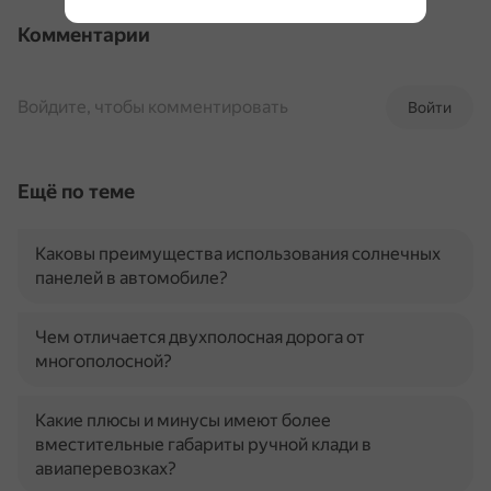
Комментарии
Войдите, чтобы комментировать
Войти
Ещё по теме
Каковы преимущества использования солнечных
панелей в автомобиле?
Чем отличается двухполосная дорога от
многополосной?
Какие плюсы и минусы имеют более
вместительные габариты ручной клади в
авиаперевозках?