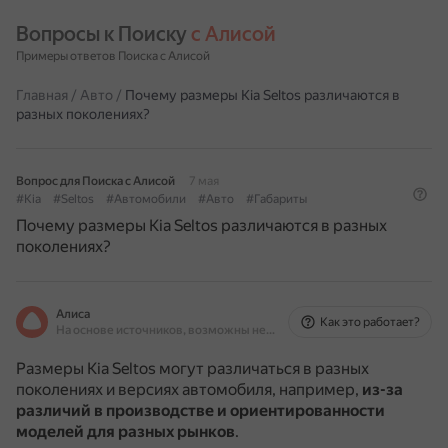
Вопросы к Поиску 
с Алисой
Примеры ответов Поиска с Алисой
Главная
/
Авто
/
Почему размеры Kia Seltos различаются в
разных поколениях?
Вопрос для Поиска с Алисой
7 мая
#Kia
#Seltos
#Автомобили
#Авто
#Габариты
Почему размеры Kia Seltos различаются в разных
поколениях?
Алиса
Как это работает?
На основе источников, возможны неточности
Размеры Kia Seltos могут различаться в разных
поколениях и версиях автомобиля, например,
из-за
различий в производстве и ориентированности
моделей для разных рынков
.