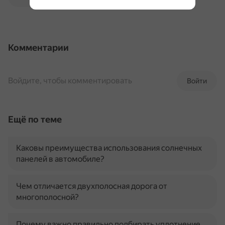
Комментарии
Войдите, чтобы комментировать
Войти
Ещё по теме
Каковы преимущества использования солнечных
панелей в автомобиле?
Чем отличается двухполосная дорога от
многополосной?
Почему важно правильно подбирать уплотнение