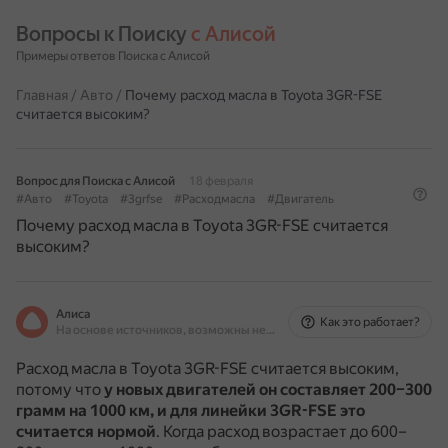
Вопросы к Поиску 
с Алисой
Примеры ответов Поиска с Алисой
Главная
/
Авто
/
Почему расход масла в Toyota 3GR-FSE
считается высоким?
Вопрос для Поиска с Алисой
18 февраля
#Авто
#Toyota
#3grfse
#Расходмасла
#Двигатель
Почему расход масла в Toyota 3GR-FSE считается
высоким?
Алиса
Как это работает?
На основе источников, возможны неточности
Расход масла в Toyota 3GR-FSE считается высоким,
потому что
у новых двигателей он составляет 200–300
грамм на 1000 км, и для линейки 3GR-FSE это
считается нормой
.
Когда расход возрастает до 600–