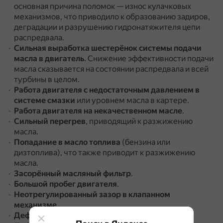
основная причина поломок — износ кулачковых
механизмов, что приводило к образованию задиров,
деградации и разрушению гидронатяжителя цепи
распредвала.
Сильная выработка шестерёнок системы подачи
масла в двигатель
.
Снижение эффективности подачи
масла сказывается на состоянии распредвала и всей
турбины в целом.
Работа двигателя с недостаточным давлением в
системе смазки
или уровнем масла в картере.
Работа двигателя на некачественном масле
.
Сильный перегрев
, приводящий к разжижению
масла.
Попадание в масло топлива
(бензина или
дизтоплива), что также приводит к разжижению
масла.
Засорённый масляный фильтр
.
Большой пробег двигателя
.
Неотрегулированный зазор в клапанном
механизме
.
Дефекты гидрокомпенсаторов
.