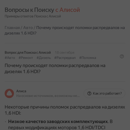
Вопросы к Поиску 
с Алисой
Примеры ответов Поиска с Алисой
Главная
/
Авто
/
Почему происходят поломки распредвалов на
дизелях 1.6 HDI?
Вопрос для Поиска с Алисой
18 сентября
#Авто
#Ремонт
#Дизель
#Распредвал
#Поломка
Почему происходят поломки распредвалов на
дизелях 1.6 HDI?
Алиса
Как это работает?
На основе источников, возможны неточности
Некоторые причины поломок распредвалов на дизелях
1,6 HDI:
Низкое качество заводских комплектующих
.
В
первых модификациях моторов 1,6 HDI/TDCI