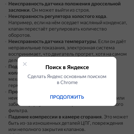
Неисправность датчика положения дроссельной
заслонки
.
Он может выйти из строя.
Неисправность регулятора холостого хода
.
Например, если на нём оседает масляный конденсат,
клапан перестаёт регулировать количество
оборотов.
Неисправность датчика температуры
.
Если он даёт
неправильные показания, электронная система
воспринимает, что двигатель прогрет, хотя на самом
деле он ещё холодный.
Подсос неучтённого воздуха из впускного
Поиск в Яндексе
коллектора
.
Это может происходить из-за
Сделать Яндекс основным поиском
механических повреждений или нарушения
в Сhrome
герметичности соединений.
Проблемы с подачей топлива
.
Например, из-за
ПРОДОЛЖИТЬ
неисправности топливного насоса, изношенных или
забитых форсунок либо засорившегося топливного
фильтра.
Падение компрессии в камере сгорания
.
Это может
быть из-за изношенных деталей ЦПГ, повреждения
или неполного закрытия клапанов.