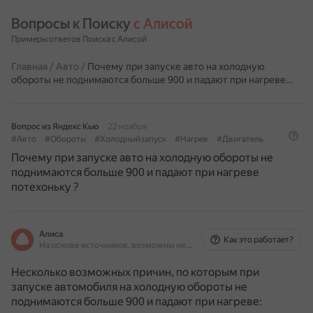
Вопросы к Поиску 
с Алисой
Примеры ответов Поиска с Алисой
Главная
/
Авто
/
Почему при запуске авто на холодную
обороты не поднимаются больше 900 и падают при нагреве…
Вопрос из Яндекс Кью
22 ноября
#Авто
#Обороты
#Холодныйзапуск
#Нагрев
#Двигатель
Почему при запуске авто на холодную обороты не
поднимаются больше 900 и падают при нагреве
потехоньку ?
Алиса
Как это работает?
На основе источников, возможны неточности
Несколько возможных причин, по которым при
запуске автомобиля на холодную обороты не
поднимаются больше 900 и падают при нагреве: