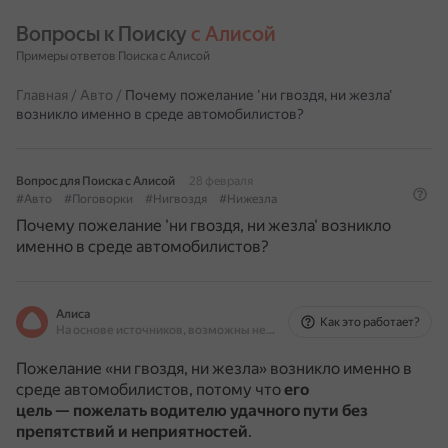
Вопросы к Поиску 
с Алисой
Примеры ответов Поиска с Алисой
Главная
/
Авто
/
Почему пожелание 'ни гвоздя, ни жезла'
возникло именно в среде автомобилистов?
Вопрос для Поиска с Алисой
28 февраля
#Авто
#Поговорки
#Нигвоздя
#Нижезла
Почему пожелание 'ни гвоздя, ни жезла' возникло
именно в среде автомобилистов?
Алиса
Как это работает?
На основе источников, возможны неточности
Пожелание «ни гвоздя, ни жезла» возникло именно в
среде автомобилистов, потому что
его
цель — пожелать водителю удачного пути без
препятствий и неприятностей
.